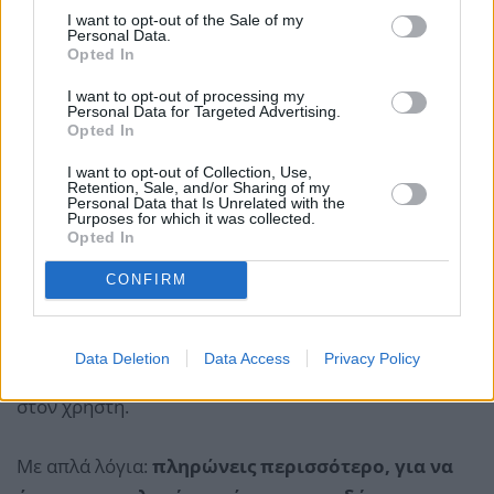
υψηλότερο από το παραδοσιακό leasing, γιατί:
I want to opt-out of the Sale of my
Personal Data.
Opted In
Περιλαμβάνει περισσότερες υπηρεσίες (all-
inclusive)
I want to opt-out of processing my
Personal Data for Targeted Advertising.
Ενσωματώνει το κόστος της ευελιξίας (χωρίς
Opted In
δέσμευση)
I want to opt-out of Collection, Use,
Retention, Sale, and/or Sharing of my
Έχει μικρότερη διάρκεια και άρα μεγαλύτερο
Personal Data that Is Unrelated with the
Purposes for which it was collected.
κόστος ανά μήνα
Opted In
Οι ίδιες αναλύσεις της αγοράς επισημαίνουν ότι τα
CONFIRM
συνδρομητικά μοντέλα πιέζονται από την
αβεβαιότητα μεταπωλητικών αξιών και τα υψηλά
Data Deletion
Data Access
Privacy Policy
λειτουργικά κόστη, κάτι που μετακυλίεται εν μέρει
στον χρήστη.
Με απλά λόγια:
πληρώνεις περισσότερο, για να