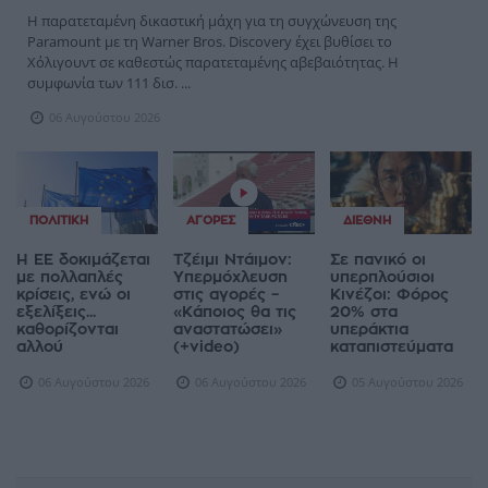
Η παρατεταμένη δικαστική μάχη για τη συγχώνευση της
Paramount με τη Warner Bros. Discovery έχει βυθίσει το
Χόλιγουντ σε καθεστώς παρατεταμένης αβεβαιότητας. Η
συμφωνία των 111 δισ. ...
06 Αυγούστου 2026
ΠΟΛΙΤΙΚΉ
ΑΓΟΡΈΣ
ΔΙΕΘΝΉ
Η ΕΕ δοκιμάζεται
Τζέιμι Ντάιμον:
Σε πανικό οι
με πολλαπλές
Υπερμόχλευση
υπερπλούσιοι
κρίσεις, ενώ οι
στις αγορές –
Κινέζοι: Φόρος
εξελίξεις...
«Κάποιος θα τις
20% στα
καθορίζονται
αναστατώσει»
υπεράκτια
αλλού
(+video)
καταπιστεύματα
06 Αυγούστου 2026
06 Αυγούστου 2026
05 Αυγούστου 2026