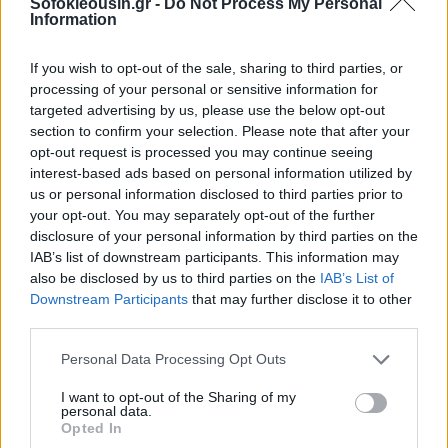
Τα συμβόλαια διάρκειας 1–6 μηνών αντιστοιχούν
Sofokleousin.gr -
Do Not Process My Personal
Information
περίπου στο 45% της συνδρομητικής
αγοράς στην Ευρώπη (στοιχεία 2025–2026).
If you wish to opt-out of the sale, sharing to third parties, or
processing of your personal or sensitive information for
Η ζήτηση για "flexible mobility" (ευέλικτη
targeted advertising by us, please use the below opt-out
κινητικότητα) αυξάνεται σταθερά, οδηγώντας σε
section to confirm your selection. Please note that after your
προβλέψεις για ανάπτυξη του κλάδου με
opt-out request is processed you may continue seeing
interest-based ads based on personal information utilized by
ρυθμούς έως
14–15%
ετησίως για την περίοδο
us or personal information disclosed to third parties prior to
2026–2034.
your opt-out. You may separately opt-out of the further
disclosure of your personal information by third parties on the
Αυτό δείχνει ότι ένα μεγάλο τμήμα της αγοράς
IAB’s list of downstream participants. This information may
also be disclosed by us to third parties on the
IAB’s List of
επιλέγει συνειδητά την
ευελιξία έναντι της
Downstream Participants
that may further disclose it to other
ιδιοκτησίας
.
third parties.
Personal Data Processing Opt Outs
Πιο ακριβά (σε βάθος χρόνου)
I want to opt-out of the Sharing of my
personal data.
Ωστόσο, το κόστος ανά μήνα είναι συνήθως
Opted In