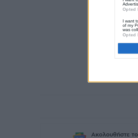
Advertis
Opted 
I want t
of my P
was col
Opted 
Ακολουθήστε το