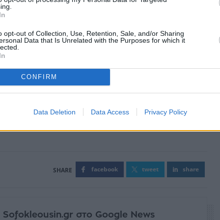
ing.
In
o opt-out of Collection, Use, Retention, Sale, and/or Sharing
ersonal Data that Is Unrelated with the Purposes for which it
lected.
In
CONFIRM
Data Deletion
Data Access
Privacy Policy
facebook
tweet
share
 Sofokleousin.gr στο Google News