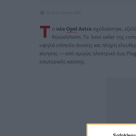
16:14, 02 Ιουνίου 2026
Τ
ο
νέο
Opel
Astra
σχεδιάστηκε, εξελί
Rüsselsheim. Το best seller της co
υψηλά επίπεδα άνεσης και πλήρη ελευθε
κίνησης — από αμιγώς ηλεκτρικό έως Plug
εσωτερικής καύσης.
Sofokleou