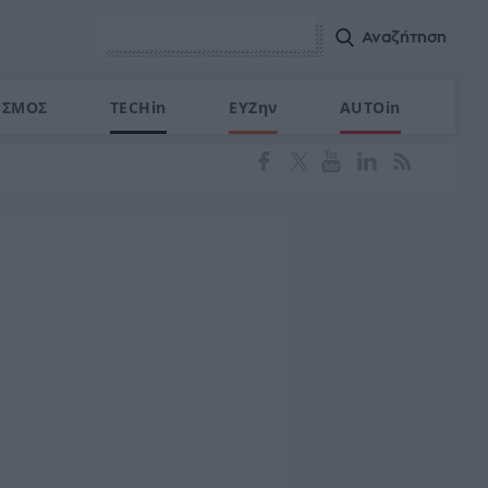
ΙΣΜΟΣ
TECHin
ΕΥΖην
AUTOin