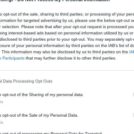
to opt-out of the sale, sharing to third parties, or processing of your per
formation for targeted advertising by us, please use the below opt-out s
ριλαμβάνεται προωθητικό πρόγραμμα), το νέο Astra
r selection. Please note that after your opt-out request is processed y
την ελληνική αγορά.
eing interest-based ads based on personal information utilized by us or
disclosed to third parties prior to your opt-out. You may separately opt-
losure of your personal information by third parties on the IAB’s list of
. This information may also be disclosed by us to third parties on the
IA
Participants
that may further disclose it to other third parties.
l Data Processing Opt Outs
o opt-out of the Sharing of my personal data.
In
o opt-out of the Sale of my Personal Data.
In
to opt-out of processing my Personal Data for Targeted