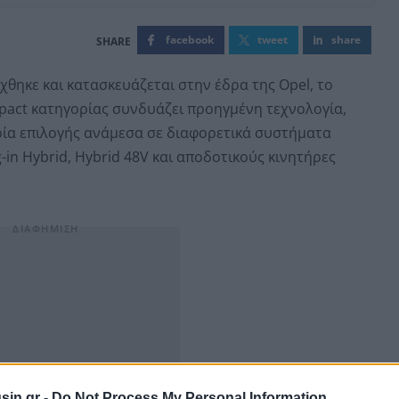
facebook
tweet
share
χθηκε και κατασκευάζεται στην έδρα της Opel, το
mpact κατηγορίας συνδυάζει προηγμένη τεχνολογία,
ρία επιλογής ανάμεσα σε διαφορετικά συστήματα
-in Hybrid, Hybrid 48V και αποδοτικούς κινητήρες
sin.gr -
Do Not Process My Personal Information