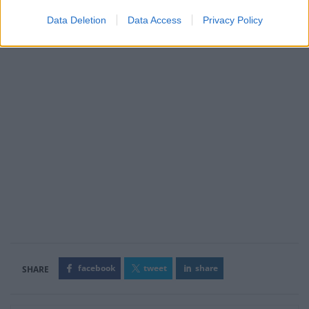
Data Deletion
Data Access
Privacy Policy
facebook
tweet
share