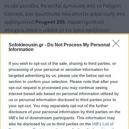
το νέο μοντέλο, θα αντλεί έμπνευση από το Polygon
Concept, ένα πρωτότυπο που αποτίει φόρο τιμής στο
εμβληματικό
Peugeot 205
. Χαρακτηριστικά
στοιχεία, όπως η μάσκα με τις τρεις οριζόντιες
σχισμές, οι ιδιαίτερες λεπτομέρειες στις πίσω
Sofokleousin.gr -
Do Not Process My Personal
κολόνες και τα τετράγωνα πίσω φωτιστικά σώματα,
Information
θα δώσουν στο νέο E-208 μια έντονη ρετρό
αισθητική, συνδυασμένη με σύγχρονες σχεδιαστικές
If you wish to opt-out of the sale, sharing to third parties, or
γραμμές.
processing of your personal or sensitive information for
targeted advertising by us, please use the below opt-out
section to confirm your selection. Please note that after your
Διαβάστε περισσότερα στο
carselectric.gr
opt-out request is processed you may continue seeing
interest-based ads based on personal information utilized by
us or personal information disclosed to third parties prior to
your opt-out. You may separately opt-out of the further
disclosure of your personal information by third parties on the
IAB’s list of downstream participants. This information may
also be disclosed by us to third parties on the
IAB’s List of