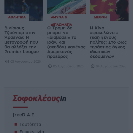
ΑΘΛΗΤΙΚΆ
ΆΜΥΝΑ &
ΔΙΕΘΝΉ
ΔΙΠΛΩΜΑΤΊΑ
Βινίσιους
Ο Τραμπ δε
Η Κίνα
Τζούνιορ στην
μπορεί να
«φακελώνει»
Άρσεναλ: Η
«διαβάσει» το
(και) ξένους
μεταγραφή που
Ιράν. Και
πολίτες: Στο φως
θα αλλάξει την
(σχεδόν) κανένας
τεράστιος όγκος
Premier League
Αμερικανός
ιδιωτικών
πρόεδρος
δεδομένων
05 Αυγούστου 2026
05 Αυγούστου 2026
04 Αυγούστου 2026