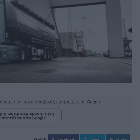
kleousin.gr όταν αναζητάς ειδήσεις στην Google
κη ως προτιμώμενη πηγή
α αποτελέσματα Google
facebook
tweet
share