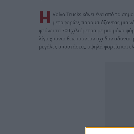
Η
Volvo Trucks
κάνει ένα από τα σημα
μεταφορών, παρουσιάζοντας μια νέ
φτάνει τα 700 χιλιόμετρα με μία μόνο φόρ
λίγα χρόνια θεωρούνταν σχεδόν αδύνατη,
μεγάλες αποστάσεις, υψηλά φορτία και ε