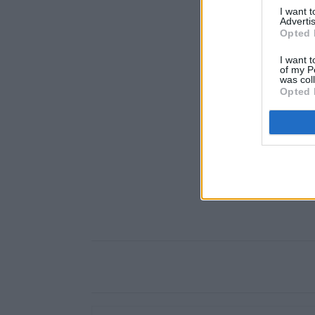
I want 
Advertis
Opted 
I want t
of my P
was col
Opted 