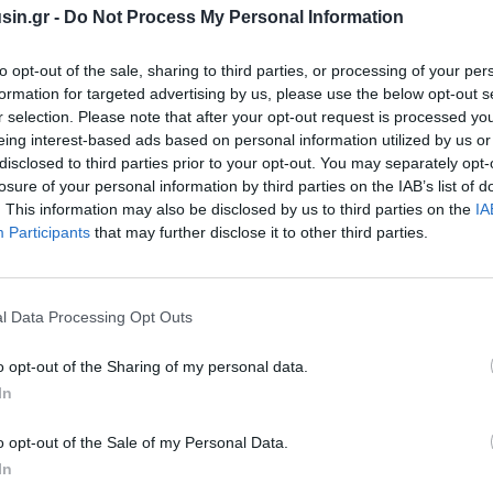
sin.gr -
Do Not Process My Personal Information
έρχεται σε μια περίοδο κατά την οποία οι μεταφορικές
υς, να περιορίσουν την εξάρτησή τους από το
to opt-out of the sale, sharing to third parties, or processing of your per
ές ενέργειας και οι αυξημένες τιμές των καυσίμων,
formation for targeted advertising by us, please use the below opt-out s
r selection. Please note that after your opt-out request is processed y
ό κόστος των στόλων, στρέφοντας το ενδιαφέρον όλο
eing interest-based ads based on personal information utilized by us or
ς ηλεκτρικές λύσεις.
disclosed to third parties prior to your opt-out. You may separately opt-
losure of your personal information by third parties on the IAB’s list of
. This information may also be disclosed by us to third parties on the
IA
Participants
that may further disclose it to other third parties.
l Data Processing Opt Outs
o opt-out of the Sharing of my personal data.
In
o opt-out of the Sale of my Personal Data.
In