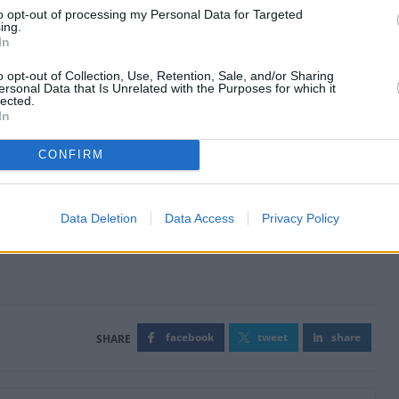
to opt-out of processing my Personal Data for Targeted
ing.
In
o opt-out of Collection, Use, Retention, Sale, and/or Sharing
ersonal Data that Is Unrelated with the Purposes for which it
lected.
In
CONFIRM
Data Deletion
Data Access
Privacy Policy
facebook
tweet
share