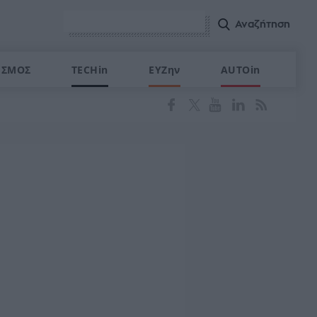
ΙΣΜΟΣ
TECHin
ΕΥΖην
AUTOin