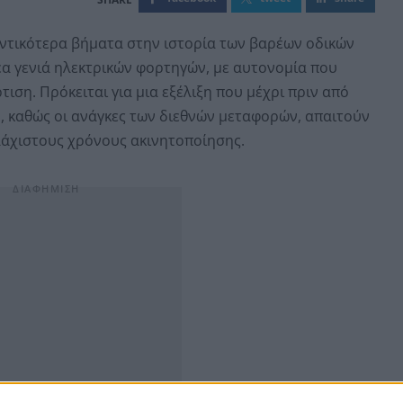
ντικότερα βήματα στην ιστορία των βαρέων οδικών
α γενιά ηλεκτρικών φορτηγών, με αυτονομία που
τιση. Πρόκειται για μια εξέλιξη που μέχρι πριν από
 καθώς οι ανάγκες των διεθνών μεταφορών, απαιτούν
λάχιστους χρόνους ακινητοποίησης.