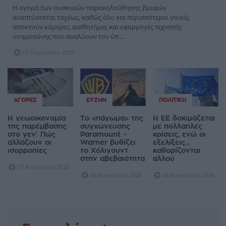
Η αγορά των συσκευών παρακολούθησης βρεφών
αναπτύσσεται ταχέως, καθώς όλο και περισσότεροι γονείς
αποκτούν κάμερες, αισθητήρες και εφαρμογές τεχνητής
νοημοσύνης που αναλύουν τον ύπ ...
07 Αυγούστου 2026
ΑΓΟΡΈΣ
ΕΥΖΗΝ
ΠΟΛΙΤΙΚΉ
Η γεωοικονομία
Το «πάγωμα» της
Η ΕΕ δοκιμάζεται
της παρέμβασης
συγχώνευσης
με πολλαπλές
στο γεν: Πώς
Paramount –
κρίσεις, ενώ οι
αλλάζουν οι
Warner βυθίζει
εξελίξεις...
ισορροπίες
το Χόλιγουντ
καθορίζονται
στην αβεβαιότητα
αλλού
07 Αυγούστου 2026
06 Αυγούστου 2026
06 Αυγούστου 2026