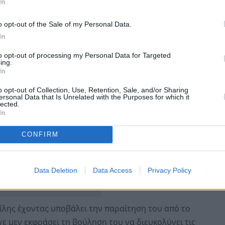
In
πεζας της Ελλάδος απολαμβάνει ο διευθύνων σύμβουλος
o opt-out of the Sale of my Personal Data.
ος
, η τοποθέτηση του οποίου έγινε με γνώμονα την
In
to opt-out of processing my Personal Data for Targeted
ing.
In
o opt-out of Collection, Use, Retention, Sale, and/or Sharing
ersonal Data that Is Unrelated with the Purposes for which it
lected.
In
CONFIRM
Data Deletion
Data Access
Privacy Policy
ίλης έχοντας υποβάλει την παραίτηση του από το
ε μεν εκφράσει τη βούληση του να διευκολύνει τις