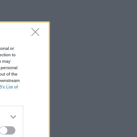
sonal or
ection to
ou may
 personal
out of the
 downstream
B’s List of