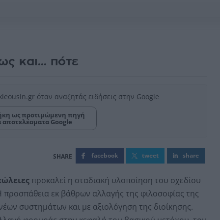
ως και... πότε
kleousin.gr όταν αναζητάς ειδήσεις στην Google
κη ως προτιμώμενη πηγή
α αποτελέσματα Google
facebook
tweet
share
πώλειες
προκαλεί η σταδιακή υλοποίηση του σχεδίου
Η προσπάθεια εκ βάθρων αλλαγής της φιλοσοφίας της
νέων συστημάτων και με αξιολόγηση της διοίκησης.
αλλαγή φρουράς στην κεφαλή του βασικού μετόχου, του