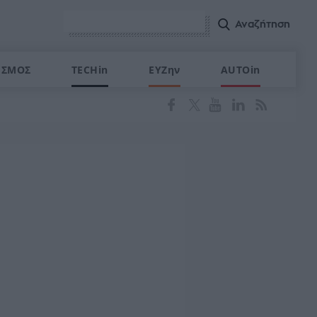
ΙΣΜΟΣ
TECHin
ΕΥΖην
AUTOin