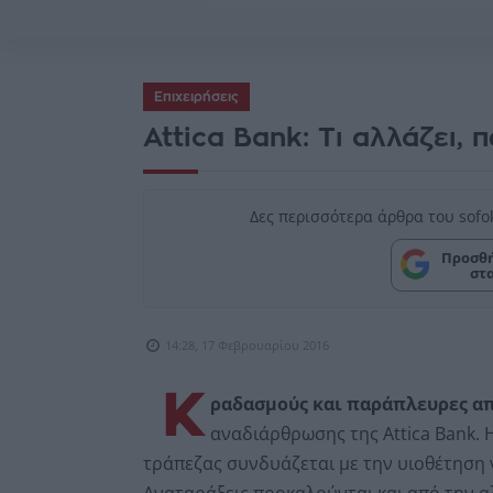
Επιχειρήσεις
Attica Bank: Τι αλλάζει, π
Δες περισσότερα άρθρα του sofo
Προσθή
στ
14:28, 17 Φεβρουαρίου 2016
Κ
ραδασμούς και παράπλευρες α
αναδιάρθρωσης της Attica Bank. 
τράπεζας συνδυάζεται με την υιοθέτηση 
Αναταράξεις προκαλούνται και από την 