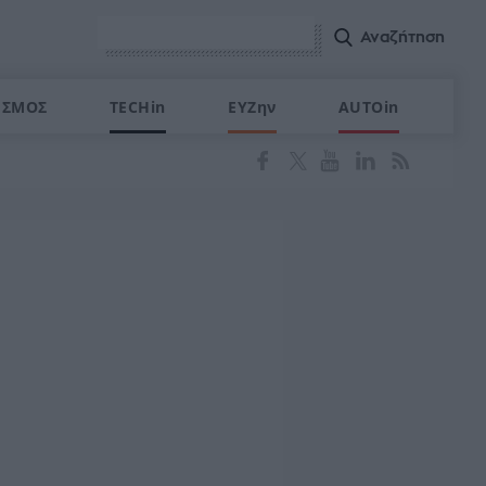
ΙΣΜΟΣ
TECHin
ΕΥΖην
AUTOin