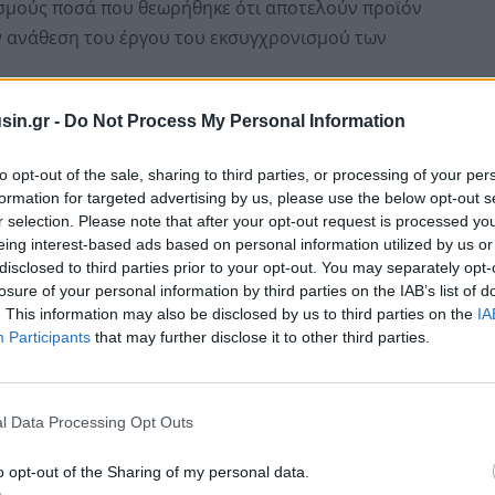
ασμούς ποσά που θεωρήθηκε ότι αποτελούν προϊόν
 ανάθεση του έργου του εκσυγχρονισμού των
sin.gr -
Do Not Process My Personal Information
ελική πρόταση ήταν να κηρυχθεί ένοχος ο πρώην
ες για τα δύο βασικά αδικήματα, της δωροδοκίας και
to opt-out of the sale, sharing to third parties, or processing of your per
μοποίηση -τα οποία έχουν παραγραφεί- και έτσι
formation for targeted advertising by us, please use the below opt-out s
δύο συγκατηγορουμένους του για την κατηγορία που
r selection. Please note that after your opt-out request is processed y
eing interest-based ads based on personal information utilized by us or
disclosed to third parties prior to your opt-out. You may separately opt-
losure of your personal information by third parties on the IAB’s list of
. This information may also be disclosed by us to third parties on the
IA
Participants
that may further disclose it to other third parties.
l Data Processing Opt Outs
o opt-out of the Sharing of my personal data.