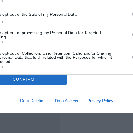
In
o opt-out of the Sale of my Personal Data.
In
ήματα της παθητικής δωροδοκίας και της απιστίας. Δεν
to opt-out of processing my Personal Data for Targeted
έπεια απαλλάσσεται λόγω αμφιβολιών για τη
ing.
In
 ανακοίνωσε ο πρόεδρος του δικαστηρίου.
o opt-out of Collection, Use, Retention, Sale, and/or Sharing
ersonal Data that Is Unrelated with the Purposes for which it
 παραμείνει προσωρινά κρατούμενος για την υπόθεση
lected.
In
CONFIRM
Data Deletion
Data Access
Privacy Policy