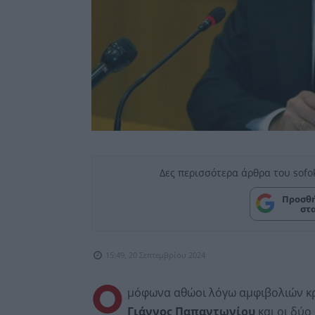
Δες περισσότερα άρθρα του sofo
Προσθή
στ
15:49, 20 Σεπτεμβρίου 2024
Ο
μόφωνα αθώοι λόγω αμφιβολιών κρ
Γιάννος Παπαντωνίου
και οι δύ