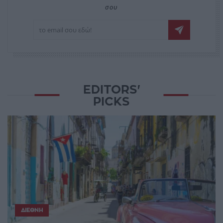
σου
EDITORS'
PICKS
ΔΙΕΘΝΉ