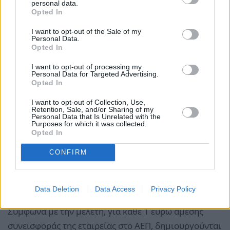
personal data.
Opted In
I want to opt-out of the Sale of my
Personal Data.
Opted In
I want to opt-out of processing my
Personal Data for Targeted Advertising.
Σύμφωνα με τα ευρήματα μελέτης κοινωνικού και
Opted In
οικονομικού αποτυπώματος της Αθηναϊκής
I want to opt-out of Collection, Use,
Ζυθοποιίας το 2021, η συνολική προστιθέμενη αξία
Retention, Sale, and/or Sharing of my
Personal Data that Is Unrelated with the
των δραστηριοτήτων της ανέρχεται στα 686 εκατ.
Purposes for which it was collected.
Opted In
ευρώ, η οποία αντιστοιχεί στο 0,4% του ΑΕΠ της
χώρας. Μάλιστα, συγκριτικά με την προηγούμενη
CONFIRM
μελέτη του 2017, η Αθηναϊκή Ζυθοποιία, αύξησε
κατά 66 εκατ. ευρώ τη συνολική συνεισφορά της στο
Data Deletion
Data Access
Privacy Policy
ΑΕΠ, υποστηρίζοντας το εισόδημα 68.817 πολιτών.
Σύμφωνα με την μελέτη, για κάθε 1 ευρώ άμεσης
συνεισφοράς της εταιρείας στο ΑΕΠ, δημιουργούνται