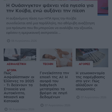
Η Ουάσινγκτον ψάχνει νέα ηγεσία για
την Κούβα, ενώ αυξάνει την πίεση
Η αυξανόμενη πίεση των ΗΠΑ προς την Κούβα
συνοδεύεται από μια παράλληλη, πιο αθόρυβη αναζήτηση
για πρόσωπο που θα μπορούσε να αναλάβει την εξουσία,
εφόσον η αμερικανική εκστρατεία ...
08 Αυγούστου 2026
ΑΣΦΑΛΙΣΤΙΚΉ
TECHIN
ΑΓΟΡΈΣ
ΑΓΟΡΆ
Πώς
Γονεϊκότητα την
Η γεωοικονομία
Ασφαλίστηκαν οι
εποχή της AI: Η
της παρέμβασης
Έλληνες το 2025
αγορά του
στο γεν: Πώς
- Τι δείχνουν τα
babytech
αλλάζουν οι
Στοιχεία για
μετατρέπει τα
ισορροπίες
Αυτοκίνητο,
βρέφη σε πηγή
Μηχανή και
δεδομένων
07 Αυγούστου 2026
Κατοικία
07 Αυγούστου 2026
08 Αυγούστου 2026