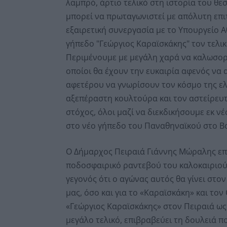
λαμπρό, άρτιο τελικό στη ιστορία του θε
μπορεί να πρωταγωνιστεί με απόλυτη επιτ
εξαιρετική συνεργασία με το Υπουργείο 
γήπεδο "Γεώργιος Καραϊσκάκης" τον τελικ
Περιμένουμε με μεγάλη χαρά να καλωσορί
οποίοι θα έχουν την ευκαιρία αφενός ν
αφετέρου να γνωρίσουν τον κόσμο της ελ
αξεπέραστη κουλτούρα και τον αστείρευτ
στόχος, όλοι μαζί να διεκδικήσουμε εκ νέ
στο νέο γήπεδο του Παναθηναϊκού στο Βοτ
Ο Δήμαρχος Πειραιά Γιάννης Μώραλης επε
ποδοσφαιρικό ραντεβού του καλοκαιριού,
γεγονός ότι ο αγώνας αυτός θα γίνει στον
μας, όσο και για το «Καραϊσκάκη» και τον
«Γεώργιος Καραϊσκάκης» στον Πειραιά ως
μεγάλο τελικό, επιβραβεύει τη δουλειά πο