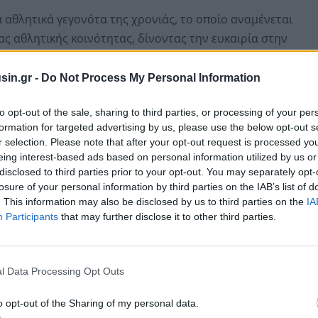
ά αθλητικά γεγονότα της χρονιάς, το οποίο αναμένεται
ας αθλητικής κοινότητας, δίνοντας την ευκαιρία στην
 σε κάθε γωνιά του πλανήτη την πολιτισμική τους
sin.gr -
Do Not Process My Personal Information
to opt-out of the sale, sharing to third parties, or processing of your per
formation for targeted advertising by us, please use the below opt-out s
r selection. Please note that after your opt-out request is processed y
eing interest-based ads based on personal information utilized by us or
disclosed to third parties prior to your opt-out. You may separately opt-
losure of your personal information by third parties on the IAB’s list of
. This information may also be disclosed by us to third parties on the
IA
Participants
that may further disclose it to other third parties.
l Data Processing Opt Outs
o opt-out of the Sharing of my personal data.
ρησαν σήμερα ο Δήμαρχος Αθηναίων,
Κώστας