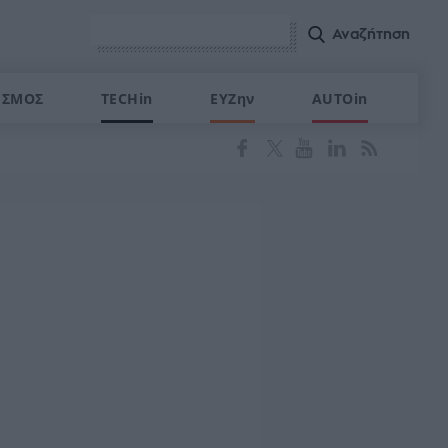
ΙΣΜΟΣ
TECHin
ΕΥΖην
AUTOin