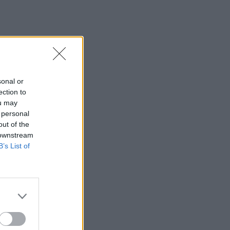
sonal or
ection to
ou may
 personal
out of the
 downstream
B’s List of