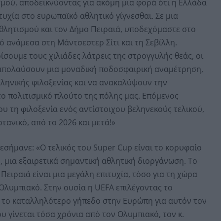
σμού, αποδεικνύοντας για ακόμη μια φορά ότι η Ελλάδα
υχία στο ευρωπαϊκό αθλητικό γίγνεσθαι. Σε μια
Αθλητισμού και τον Δήμο Πειραιά, υποδεχόμαστε στο
ό ανάμεσα στη Μάντσεστερ Σίτι και τη Σεβίλλη.
σουμε τους χιλιάδες λάτρεις της στρογγυλής θεάς, οι
α απολαύσουν μια μοναδική ποδοσφαιρική αναμέτρηση,
ληνικής φιλοξενίας και να ανακαλύψουν την
ο πολιτισμικό πλούτο της πόλης μας. Επόμενος
ου τη φιλοξενία ενός αντίστοιχου βεληνεκούς τελικού,
ανικό, από το 2026 και μετά!»
σήμανε: «Ο τελικός του Super Cup είναι το κορυφαίο
 μια εξαιρετικά σημαντική αθλητική διοργάνωση. Το
 Πειραιά είναι μια μεγάλη επιτυχία, τόσο για τη χώρα
 Ολυμπιακό. Στην ουσία η UEFA επιλέγοντας το
 το καταλληλότερο γήπεδο στην Ευρώπη για αυτόν τον
υ γίνεται τόσα χρόνια από τον Ολυμπιακό, τον κ.