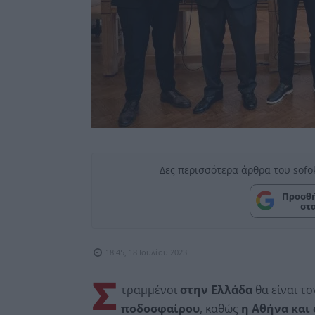
Δες περισσότερα άρθρα του sofo
Προσθή
στ
18:45, 18 Ιουλίου 2023
Σ
τραμμένοι
στην Ελλάδα
θα είναι τ
ποδοσφαίρου
, καθώς
η Αθήνα και 