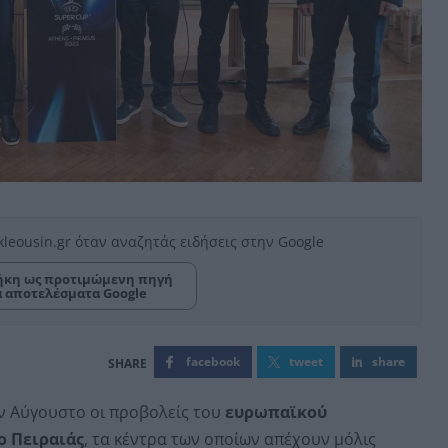
kleousin.gr όταν αναζητάς ειδήσεις στην Google
κη ως προτιμώμενη πηγή
α αποτελέσματα Google
facebook
tweet
share
ον Αύγουστο οι προβολείς του
ευρωπαϊκού
ο Πειραιάς
, τα κέντρα των οποίων απέχουν μόλις