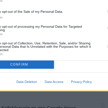
In
o opt-out of the Sale of my Personal Data.
In
to opt-out of processing my Personal Data for Targeted
ing.
In
o opt-out of Collection, Use, Retention, Sale, and/or Sharing
ersonal Data that Is Unrelated with the Purposes for which it
lected.
In
CONFIRM
Data Deletion
Data Access
Privacy Policy
facebook
tweet
share
 Sofokleousin.gr στο Google News