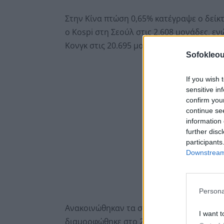
Στην Κίνα πτώση 0,65% κατέγραψε ο δείκτ
ο Kospi στη Σεούλ στις 2.608 μονάδες, ε
Κονγκ στις 20.695 μονάδες και κατά 0,34%
Sofokleou
If you wish 
sensitive in
confirm you
continue se
information 
further disc
participants
Downstream 
Persona
Ανακοινώθηκαν τα στοιχεία για την ανεργ
I want t
διαμορφώθηκε στο 2,4%, έναντι 2,5% τον