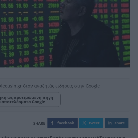
kleousin.gr όταν αναζητάς ειδήσεις στην Google
κη ως προτιμώμενη πηγή
α αποτελέσματα Google
facebook
tweet
share