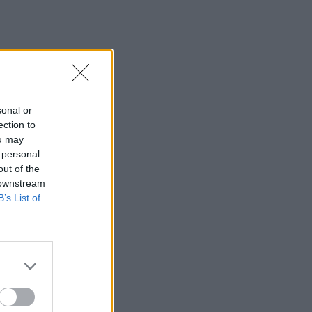
sonal or
ection to
ou may
 personal
out of the
 downstream
B’s List of