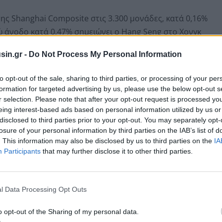
ης Shanghai Composite στις 3.300 μονάδες, κατά 0,16%
νώ άνοδο κατά 0,47% σημειώνει ο Hang Seng στο Χονγκ
 ο ASX στην Αυστραλία στις 8.249 μονάδες.
sin.gr -
Do Not Process My Personal Information
to opt-out of the sale, sharing to third parties, or processing of your per
formation for targeted advertising by us, please use the below opt-out s
r selection. Please note that after your opt-out request is processed y
eing interest-based ads based on personal information utilized by us or
disclosed to third parties prior to your opt-out. You may separately opt-
losure of your personal information by third parties on the IAB’s list of
. This information may also be disclosed by us to third parties on the
IA
Participants
that may further disclose it to other third parties.
l Data Processing Opt Outs
ία στην Ιαπωνία, η οποία τον Σεπτέμβριο
o opt-out of the Sharing of my personal data.
 προηγούμενο μήνα.