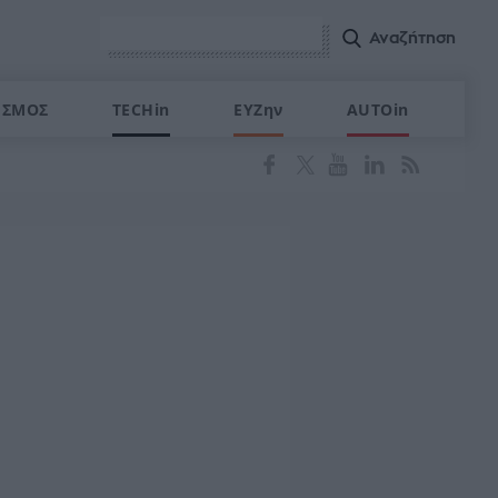
ΙΣΜΟΣ
TECHin
ΕΥΖην
AUTOin