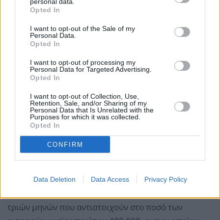
personal data.
Opted In
Η τελευταία παράταση, λόγω Covid, μέχρι τις
29/2/2024, δόθηκε με το άρ. 90 του ν. 5018/2023 σε
I want to opt-out of the Sale of my
Personal Data.
13 κατηγορίες. Από αυτές, συντρέχει λόγος
Opted In
παράτασης σε συγκεκριμένες κατηγορίες, καθότι για
I want to opt-out of processing my
τις λοιπές οι λόγοι διατήρησης εξαιρέσεων έχουν
Personal Data for Targeted Advertising.
Opted In
πλέον εκλείψει.
I want to opt-out of Collection, Use,
Retention, Sale, and/or Sharing of my
Η πολυπληθέστερη κατηγορία απόκλισης από τον
Personal Data that Is Unrelated with the
Purposes for which it was collected.
κανόνα είναι αυτή των μη μισθωτών, στους οποίους
Opted In
για πρώτη φορά το 2022 δόθηκε η δυνατότητα να
CONFIRM
λάβουν ετήσια ασφαλιστική ικανότητα με μόνη την
καταβολή εισφορών υγείας, οι οποίες αντιστοιχούν
σε εισφορές περίπου τριών μηνών. Από 800.000 εν
Data Deletion
Data Access
Privacy Policy
δυνάμει ωφελούμενους, πλήρωσαν τις εισφορές
τριών μηνών που αντιστοιχούν στο ποσό των