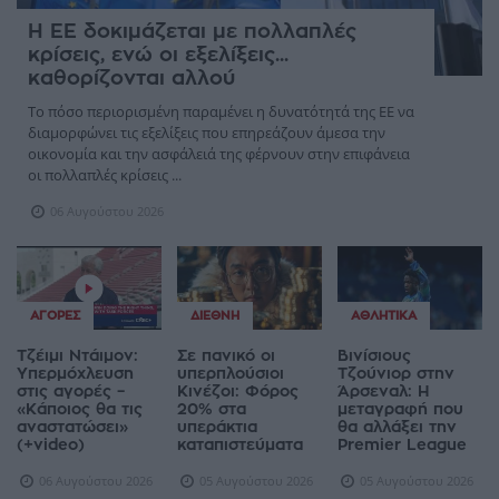
Η ΕΕ δοκιμάζεται με πολλαπλές
κρίσεις, ενώ οι εξελίξεις...
καθορίζονται αλλού
Το πόσο περιορισμένη παραμένει η δυνατότητά της ΕΕ να
διαμορφώνει τις εξελίξεις που επηρεάζουν άμεσα την
οικονομία και την ασφάλειά της φέρνουν στην επιφάνεια
οι πολλαπλές κρίσεις ...
06 Αυγούστου 2026
ΑΓΟΡΈΣ
ΔΙΕΘΝΉ
ΑΘΛΗΤΙΚΆ
Τζέιμι Ντάιμον:
Σε πανικό οι
Βινίσιους
Υπερμόχλευση
υπερπλούσιοι
Τζούνιορ στην
στις αγορές –
Κινέζοι: Φόρος
Άρσεναλ: Η
«Κάποιος θα τις
20% στα
μεταγραφή που
αναστατώσει»
υπεράκτια
θα αλλάξει την
(+video)
καταπιστεύματα
Premier League
06 Αυγούστου 2026
05 Αυγούστου 2026
05 Αυγούστου 2026