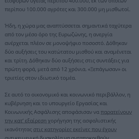
εισφορών υγείας περίπου 400.000, εκ των οποίων
περίπου 100.000 αγρότες και 300.000 μη μισθωτοί.
Ήδη, η χώρα μας αναπτύσσεται σημαντικά ταχύτερα
από τον μέσο όρο της Ευρωζώνης, η ανεργία
ανέρχεται πλέον σε μονοψήφιο ποσοστό. Δόθηκαν
δύο αυξήσεις του κατώτατου μισθού και αναμένεται
και τρίτη. Δόθηκαν δύο αυξήσεις στις συντάξεις για
πρώτη φορά, μετά από 12 χρόνια. «Ξεπάγωσαν» οι
τριετίες στον ιδιωτικό τομέα.
Σε αυτό το οικονομικό και κοινωνικό περιβάλλον, η
κυβέρνηση και το υπουργείο Εργασίας και
Κοινωνικής Ασφάλισης αποφάσισαν να
παρατείνουν
την κατ’ εξαίρεση
χορήγηση της ασφαλιστικής
ικανότητας
στις κατηγορίες εκείνες που έχουν
αντικειμενική δυσκολία
να ανταποκριθούν.