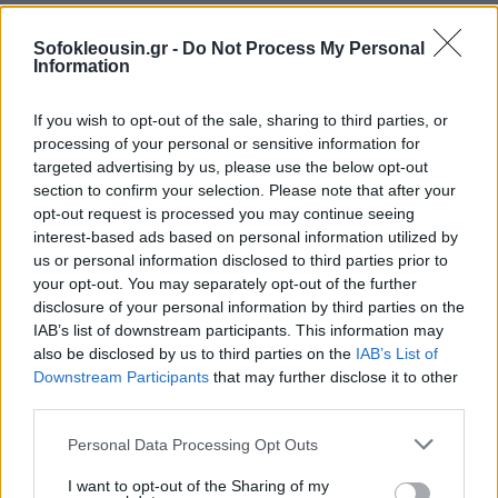
πληρώνει κάθε φορά, χάνει τον υποχρεωτικό του
χαρακτήρα με ολέθριες συνέπειες τόσο για τις
Sofokleousin.gr -
Do Not Process My Personal
Information
συνταξιοδοτικές παροχές των ασφαλισμένων όσο και
για τη βιωσιμότητα του ασφαλιστικού μας
If you wish to opt-out of the sale, sharing to third parties, or
συστήματος.
processing of your personal or sensitive information for
targeted advertising by us, please use the below opt-out
section to confirm your selection. Please note that after your
4. Για ποιον λόγο είχε δοθεί κατ’ εξαίρεση
opt-out request is processed you may continue seeing
παράταση της ασφαλιστικής ικανότητας από το
interest-based ads based on personal information utilized by
2020
μέχρι και σήμερα σε συγκεκριμένες ομάδες;
us or personal information disclosed to third parties prior to
your opt-out. You may separately opt-out of the further
disclosure of your personal information by third parties on the
Κατά τη διάρκεια της οικονομικής κρίσης,
δόθηκε
IAB’s list of downstream participants. This information may
κατ’ εξαίρεση
ασφαλιστική ικανότητα σε ειδικές
also be disclosed by us to third parties on the
IAB’s List of
πληθυσμιακές ομάδες
με κοινωνικά κριτήρια.
Το
Downstream Participants
that may further disclose it to other
third parties.
2020 και εντεύθεν, λόγω της υγειονομικής κρίσης,
παρατάθηκε η κατ’ εξαίρεση χορήγηση ασφαλιστικής
Personal Data Processing Opt Outs
ικανότητας αρχικά για το σύνολο των ασφαλισμένων.
I want to opt-out of the Sharing of my