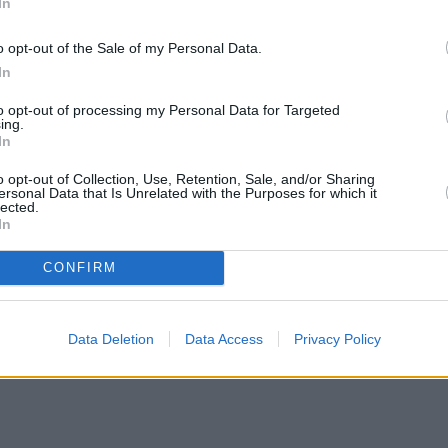
ment στις αρχές Μαρτίου είχε διαθέσει το 2,4% των
In
ά μετοχή, εισπράττοντας 109,1 εκατ. ευρώ.
o opt-out of the Sale of my Personal Data.
In
to opt-out of processing my Personal Data for Targeted
ing.
In
o opt-out of Collection, Use, Retention, Sale, and/or Sharing
ersonal Data that Is Unrelated with the Purposes for which it
lected.
In
CONFIRM
Data Deletion
Data Access
Privacy Policy