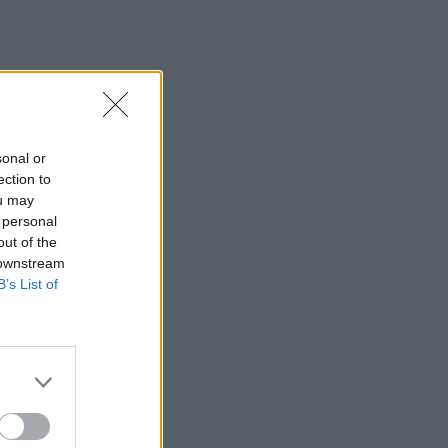
sonal or
ection to
ou may
 personal
out of the
 downstream
B’s List of