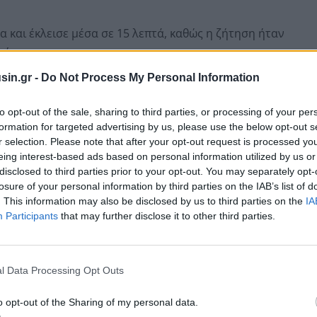
 και έκλεισε μέσα σε 15 λεπτά, καθώς η ζήτηση ήταν
ές.
sin.gr -
Do Not Process My Personal Information
to opt-out of the sale, sharing to third parties, or processing of your per
formation for targeted advertising by us, please use the below opt-out s
r selection. Please note that after your opt-out request is processed y
eing interest-based ads based on personal information utilized by us or
disclosed to third parties prior to your opt-out. You may separately opt-
losure of your personal information by third parties on the IAB’s list of
. This information may also be disclosed by us to third parties on the
IA
Participants
that may further disclose it to other third parties.
l Data Processing Opt Outs
ς μεγαλοεπενδυτής εισέπραξε 118 εκατ. ευρώ.
o opt-out of the Sharing of my personal data.