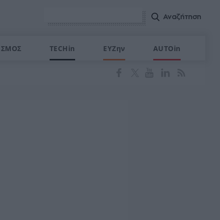
ΙΣΜΟΣ
TECHin
ΕΥΖην
AUTOin