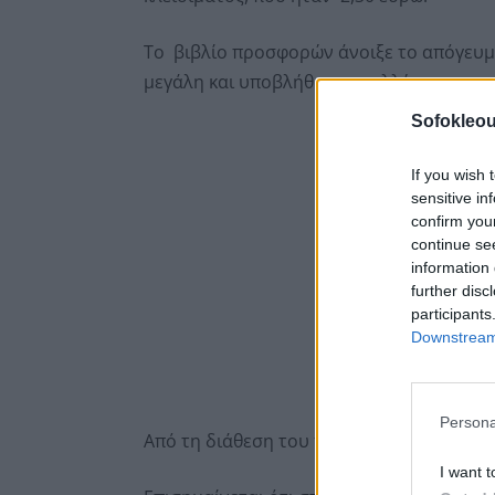
Το βιβλίο προσφορών άνοιξε το απόγευμα
μεγάλη και υποβλήθηκαν πολλές προσφορ
Sofokleou
If you wish 
sensitive in
confirm you
continue se
information 
further disc
participants
Downstream 
Persona
Από τη διάθεση του πακέτου ο Αμερικανό
I want t