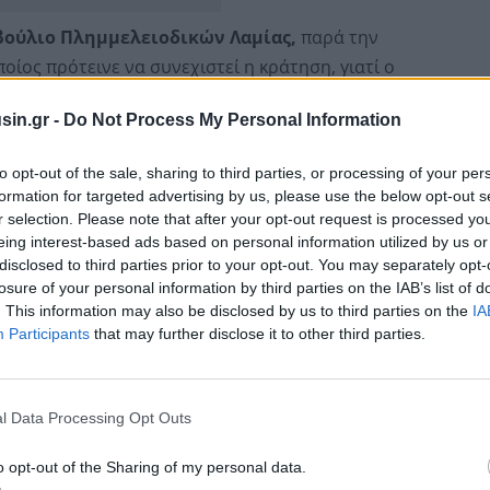
ούλιο Πλημμελειοδικών Λαμίας,
παρά την
ποίος πρότεινε να συνεχιστεί η κράτηση, γιατί ο
κής οργάνωσης
δεν έχει δείξει μεταμέλεια
, ούτε την
sin.gr -
Do Not Process My Personal Information
ας παρέθεσε πληθώρα άρθρων του Μιχαλολιάκου, όπου
τική δράση του και δηλώνει ότι βρίσκεται έγκλειστος
to opt-out of the sale, sharing to third parties, or processing of your per
formation for targeted advertising by us, please use the below opt-out s
r selection. Please note that after your opt-out request is processed y
κρίσιμη περίοδο,
λίγο πριν από τις ευρωεκλογές κι
eing interest-based ads based on personal information utilized by us or
disclosed to third parties prior to your opt-out. You may separately opt-
ικός φορέας ("Σπαρτιάτες") που είχε προσελκύσει
losure of your personal information by third parties on the IAB’s list of
 Χρυσής Αυγής.
. This information may also be disclosed by us to third parties on the
IA
Participants
that may further disclose it to other third parties.
l Data Processing Opt Outs
o opt-out of the Sharing of my personal data.