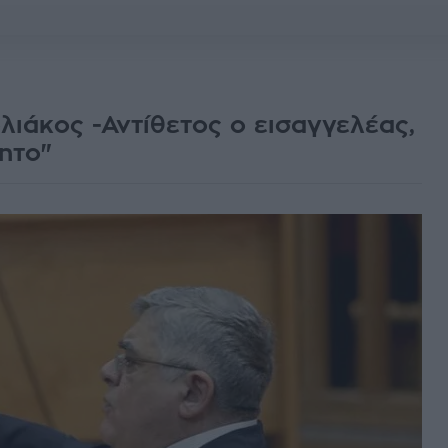
λιάκος -Αντίθετος ο εισαγγελέας,
ητο"