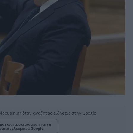
kleousin.gr όταν αναζητάς ειδήσεις στην Google
κη ως προτιμώμενη πηγή
α αποτελέσματα Google