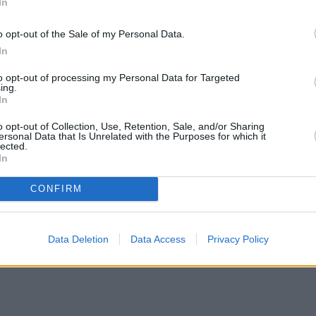
In
o opt-out of the Sale of my Personal Data.
In
to opt-out of processing my Personal Data for Targeted
ing.
In
στον Ν. Μιχαλολιάκο είναι η απαγόρευση εξόδου από
 εμφανίζεται κάθε μήνα στο αστυνομικό τμήμα του
o opt-out of Collection, Use, Retention, Sale, and/or Sharing
ersonal Data that Is Unrelated with the Purposes for which it
γόρευση συναναστροφής με συγκατηγορουμένους του
lected.
In
CONFIRM
Data Deletion
Data Access
Privacy Policy