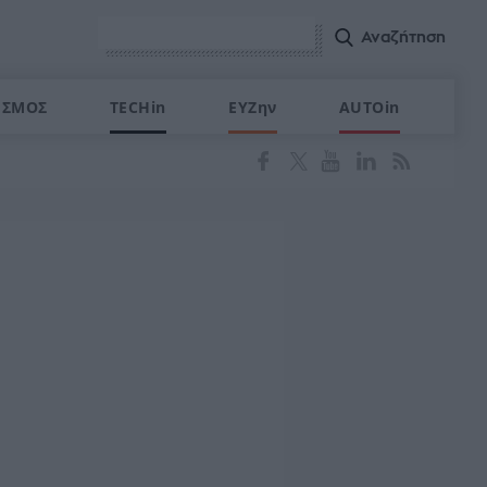
ΙΣΜΟΣ
TECHin
ΕΥΖην
AUTOin