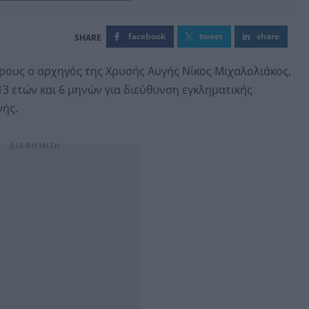
facebook
tweet
share
όρους ο αρχηγός της Χρυσής Αυγής Νίκος Μιχαλολιάκος,
13 ετών και 6 μηνών για διεύθυνση εγκληματικής
νής.