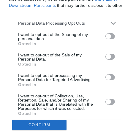
αποζημιώσεων για αποστολές εκτός έδρας
Downstream Participants
that may further disclose it to other
Ημερήσια αποζημίωση 350 ευρώ για αποστολές
third parties.
σε εμπόλεμες περιοχές και 250 ευρώ για τις
Personal Data Processing Opt Outs
περιοχές που πλήττονται από φυσικές
I want to opt-out of the Sharing of my
καταστροφές
personal data.
Opted In
Ενσωμάτωση των θεσμικών μας αιτημάτων στις
Συλλογικές Συμβάσεις Εργασίας – Ενσωμάτωση
I want to opt-out of the Sale of my
Personal Data.
των Αρχών Δεοντολογίας στις συμβάσεις –
Opted In
Συμφωνία για anti-Slapps ρυθμίσεις-Δεσμευτικοί
I want to opt-out of processing my
κανόνες για την χρήση της Τεχνητής Νοημοσύνης
Personal Data for Targeted Advertising.
Opted In
στην Ενημέρωση
Δίκαιη αμοιβή για τα πνευματικά δικαιώματα
I want to opt-out of Collection, Use,
Retention, Sale, and/or Sharing of my
των δημοσιογράφων στον έντυπο Τύπο, τους
Personal Data that Is Unrelated with the
Purposes for which it was collected.
ραδιοτηλεοπτικούς σταθμούς και τις ιστοσελίδες
Opted In
Έκτακτη οικονομική βοήθεια για την
CONFIRM
αντιμετώπιση της ακρίβειας, κατ’ αναλογία με τα