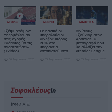
ΑΓΟΡΈΣ
ΔΙΕΘΝΉ
ΑΘΛΗΤΙΚΆ
Τζέιμι Ντάιμον:
Σε πανικό οι
Βινίσιους
Υπερμόχλευση
υπερπλούσιοι
Τζούνιορ στην
στις αγορές –
Κινέζοι: Φόρος
Άρσεναλ: Η
«Κάποιος θα τις
20% στα
μεταγραφή που
αναστατώσει»
υπεράκτια
θα αλλάξει την
(+video)
καταπιστεύματα
Premier League
06 Αυγούστου 2026
05 Αυγούστου 2026
05 Αυγούστου 2026