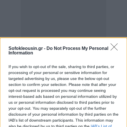
Sofokleousin.gr -
Do Not Process My Personal
Ουσιαστικές και γόνιμες συλλογικές
Information
διαπραγματεύσεις με στόχο να μπει ένα τέλος
If you wish to opt-out of the sale, sharing to third parties, or
στην ομηρία των ατομικών συμβάσεων εργασίας
processing of your personal or sensitive information for
Εισαγωγικό μισθό 1.250 ευρώ σε όλα τα ΜΜΕ
targeted advertising by us, please use the below opt-out
section to confirm your selection. Please note that after your
Αυξήσεις 10% με βάση τις τελευταίες Συλλογικές
opt-out request is processed you may continue seeing
Συμβάσεις Εργασίας
interest-based ads based on personal information utilized by
us or personal information disclosed to third parties prior to
Κατοχύρωση των αμοιβών για την εργασία τα
your opt-out. You may separately opt-out of the further
Σαββατοκύριακα (+25% και ρεπό για το Σάββατο
disclosure of your personal information by third parties on the
και 100% για την Κυριακή) και αύξηση των
IAB’s list of downstream participants. This information may
also be disclosed by us to third parties on the
IAB’s List of