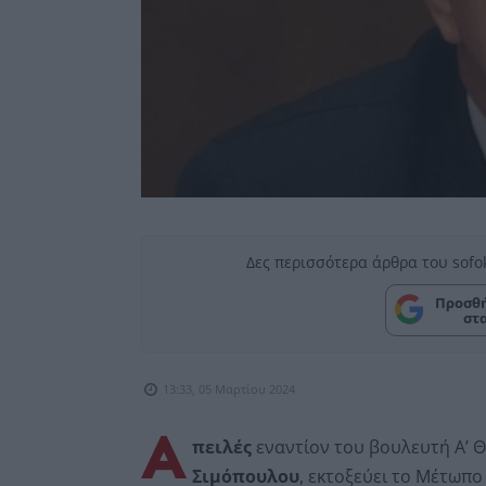
Δες περισσότερα άρθρα του sofo
Προσθή
στ
13:33, 05 Μαρτίου 2024
Α
πειλές
εναντίον του βουλευτή Α’ 
Σιμόπουλου
, εκτοξεύει το Μέτωπ