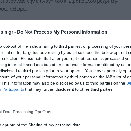
ζει στον λαό την επιλογή του κ. Σιμόπουλου μέχρι την
σιο αξίωμα.
ιρούν να επιστρέψουν. Η νεολαία της εγκληματικής
σήμερα το πρωί, στην εξώπορτα του γραφείου μου
sin.gr -
Do Not Process My Personal Information
στο νομοσχέδιο για τα ομόφυλα ζευγάρια. Το έκανε,
to opt-out of the sale, sharing to third parties, or processing of your per
ής Ιερά Σύνοδος για να καθορίσει την στάση της
formation for targeted advertising by us, please use the below opt-out s
 σε δήλωσή του ο κ. Σιμόπουλος και προσθέτει:.
r selection. Please note that after your opt-out request is processed y
eing interest-based ads based on personal information utilized by us or
disclosed to third parties prior to your opt-out. You may separately opt-
losure of your personal information by third parties on the IAB’s list of
. This information may also be disclosed by us to third parties on the
IA
Participants
that may further disclose it to other third parties.
l Data Processing Opt Outs
o opt-out of the Sharing of my personal data.