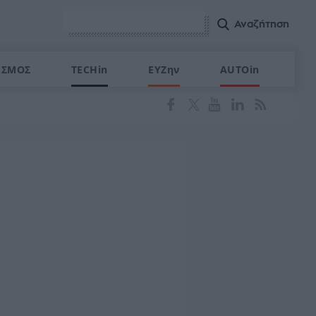
ΙΣΜΟΣ
TECHin
ΕΥΖην
AUTOin