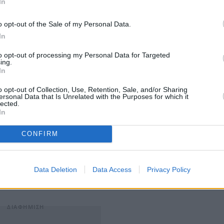
In
o opt-out of the Sale of my Personal Data.
άδος θα εκφράσει την αντίθεσή της στην ενέργεια αυτή
In
οστατεύσει όσους βουλευτές τάχθηκαν υπέρ του
to opt-out of processing my Personal Data for Targeted
θα την καταδικάσουν τα κόμματα που τάχθηκαν
ing.
In
 σταματήσουν, με την ακραία ρητορική των στελεχών
ων “φαντασμάτων”.
o opt-out of Collection, Use, Retention, Sale, and/or Sharing
ersonal Data that Is Unrelated with the Purposes for which it
lected.
εύομαι με βάση την πίστη μου για το τι είναι σωστό ή
In
. Η πίστη αποτελεί μέρος της ταυτότητας του πιστού
CONFIRM
 ή ακυρώνεται με έξωθεν παρεμβάσεις. Η πίστη αφορά
. Όλα τα υπόλοιπα, αποτελούν παιχνίδια εξουσίας.
επάνω χέρι. Αλλά αυτές οι εξουσιαστικές συμπεριφορές
Data Deletion
Data Access
Privacy Policy
ορθόδοξη πίστη».