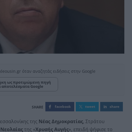
kleousin.gr όταν αναζητάς ειδήσεις στην Google
κη ως προτιμώμενη πηγή
α αποτελέσματα Google
facebook
tweet
share
Θεσσαλονίκης της
Νέας Δημοκρατίας
, Στράτου
ο
Νεολαίας
της «
Χρυσής Αυγής
», επειδή ψήφισε το