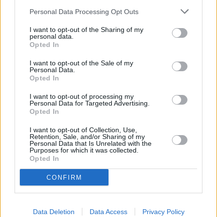
Personal Data Processing Opt Outs
I want to opt-out of the Sharing of my
personal data.
Opted In
I want to opt-out of the Sale of my
Personal Data.
Opted In
Οι εναλλακτικές λύσεις
I want to opt-out of processing my
Personal Data for Targeted Advertising.
Opted In
Παρά την ανησυχία και τον διαφαινόμενο κίνδυνο, οι
I want to opt-out of Collection, Use,
ευρωπαϊκές τράπεζες έχουν
στη «φαρέτρα» τους
Retention, Sale, and/or Sharing of my
Personal Data that Is Unrelated with the
εναλλακτικές λύσεις
, προκειμένου να
Purposes for which it was collected.
Opted In
χρηματοδοτηθούν και να καλύψουν ρευστότημα και
αποπληρωμή των φθηνών δανείων. Μία από αυτές
CONFIRM
είναι η αγορά των repos, όπου οι επιχειρήσεις
δανείζουν η μία στην άλλη με εγγύηση.
Οι τράπεζες
Data Deletion
Data Access
Privacy Policy
μπορούν επίσης να στραφούν στις αγορές ομολόγων