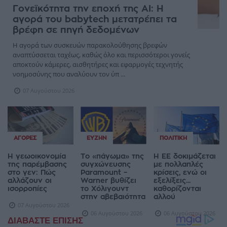
Γονεϊκότητα την εποχή της AI: Η
αγορά του babytech μετατρέπει τα
βρέφη σε πηγή δεδομένων
Η αγορά των συσκευών παρακολούθησης βρεφών
αναπτύσσεται ταχέως, καθώς όλο και περισσότεροι γονείς
αποκτούν κάμερες, αισθητήρες και εφαρμογές τεχνητής
νοημοσύνης που αναλύουν τον ύπ ...
07 Αυγούστου 2026
ΑΓΟΡΈΣ
ΕΥΖΗΝ
ΠΟΛΙΤΙΚΉ
Η γεωοικονομία
Το «πάγωμα» της
Η ΕΕ δοκιμάζεται
της παρέμβασης
συγχώνευσης
με πολλαπλές
στο γεν: Πώς
Paramount –
κρίσεις, ενώ οι
αλλάζουν οι
Warner βυθίζει
εξελίξεις...
ισορροπίες
το Χόλιγουντ
καθορίζονται
στην αβεβαιότητα
αλλού
07 Αυγούστου 2026
06 Αυγούστου 2026
06 Αυγούστου 2026