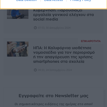
ΕΠΙΚΑΙΡΌΤΗΤΑ
Κυβέρνηση: Παρουσιάζει
εργαλεία γονικού ελέγχου στα
social media
07:53, 30 Δεκεμβρίου 2024
ΕΠΙΚΑΙΡΌΤΗΤΑ
ΗΠΑ: Η Καλιφόρνια υιοθέτησε
νομοσχέδιο για τον περιορισμό
ή την απαγόρευση της χρήσης
smartphones στα σχολεία
09:33, 24 Σεπτεμβρίου 2024
Εγγραφείτε στο Newsletter μας
Οι σημαντικότερες ειδήσεις της ημέρας στο email