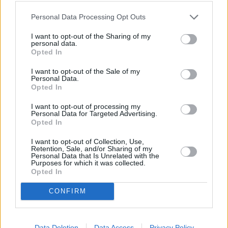
Personal Data Processing Opt Outs
facebook
tweet
share
I want to opt-out of the Sharing of my
personal data.
Opted In
Ακολουθήστε το Sofokleousin.gr στο
I want to opt-out of the Sale of my
Google News
Personal Data.
και μάθετε πρώτοι όλες τις ειδήσεις
Opted In
I want to opt-out of processing my
Personal Data for Targeted Advertising.
ΣΧΕΤΙΚΆ ΆΡΘΡΑ
Opted In
I want to opt-out of Collection, Use,
Retention, Sale, and/or Sharing of my
Personal Data that Is Unrelated with the
ΠΟΛΙΤΙΚΉ
Purposes for which it was collected.
Εθισμός ανηλίκων στα Social
Opted In
Media: Καμπανάκι από την
Κομισιόν
CONFIRM
15:31, 04 Ιανουαρίου 2025
Data Deletion
Data Access
Privacy Policy