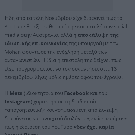
Ήδη από τα τέλη Νοεμβρίου είχε διαφανεί πως το
YouTube θα εξαιρεθεί από την καταστολή των social
media στην Αυστραλία, αλλά
η αποκάλυψη της
ιδιωτικής επικοινωνίας
της υπουργού με τον
Mohan φούντωσε την ενόχληση μεταξύ των
ανταγωνιστών. Η ίδια η επιστολή της δείχνει πως
είχε προγραμματίσει να τον συναντήσει στις 13
Δεκεμβρίου, λίγες μόλις ημέρες αφού του έγραψε.
Η
Meta
(ιδιοκτήτρια του
Facebook
και του
Instagram
) χαρακτήρισε τη διαδικασία
«απογοητευτική» και «σημαδεμένη από έλλειψη
διαφάνειας και ανοιχτού διαλόγου», ενώ επεσήμανε
πως η εξαίρεση του YouTube
«δεν έχει καμία