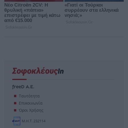
freeD Α.Ε.
Ταυτότητα
Επικοινωνία
Όροι Χρήσης
Μ.Η.Τ. 232114