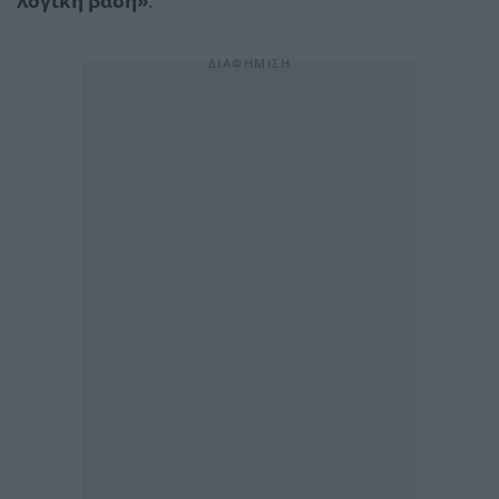
λογική βάση»
.