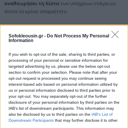
αναθεωρήσει τη λίστα
των υπόχρεων εταιρειών
όποτε το κρίνει απαραίτητο.
Sofokleousin.gr -
Do Not Process My Personal
Information
If you wish to opt-out of the sale, sharing to third parties, or
processing of your personal or sensitive information for
targeted advertising by us, please use the below opt-out
section to confirm your selection. Please note that after your
opt-out request is processed you may continue seeing
interest-based ads based on personal information utilized by
us or personal information disclosed to third parties prior to
your opt-out. You may separately opt-out of the further
disclosure of your personal information by third parties on the
IAB’s list of downstream participants. This information may
also be disclosed by us to third parties on the
IAB’s List of
Ετικέτες
Social Media
Αυστραλία
youtube
meta
Downstream Participants
that may further disclose it to other
snapchat
TikTok
Facebook
instagram
third parties.