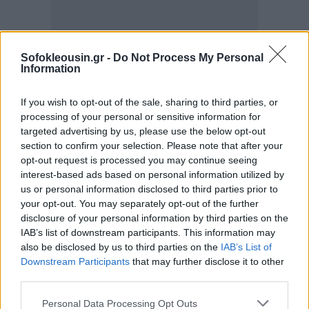
Sofokleousin.gr -
Do Not Process My Personal
Information
Η συμφωνία περιλαμβάνει όρο ότι το τίμημα θα
If you wish to opt-out of the sale, sharing to third parties, or
processing of your personal or sensitive information for
προσαυξηθεί, εάν τα καζίνο εμφανίσουν κέρδη της
targeted advertising by us, please use the below opt-out
επόμενη τριετία.
section to confirm your selection. Please note that after your
opt-out request is processed you may continue seeing
interest-based ads based on personal information utilized by
Κατά πληροφορίες, οι νέοι ιδιοκτήτες εξετάζουν το
us or personal information disclosed to third parties prior to
ενδεχόμενο να
μεταφέρουν το καζίνο
your opt-out. You may separately opt-out of the further
Αλεξανδρούπολης στην Ξάνθη
, που ήταν η αρχική
disclosure of your personal information by third parties on the
IAB’s list of downstream participants. This information may
του έδρα.
also be disclosed by us to third parties on the
IAB’s List of
Downstream Participants
that may further disclose it to other
third parties.
Personal Data Processing Opt Outs