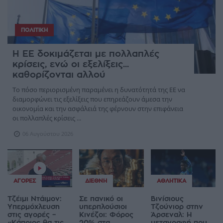
ΠΟΛΙΤΙΚΉ
Η ΕΕ δοκιμάζεται με πολλαπλές
κρίσεις, ενώ οι εξελίξεις...
καθορίζονται αλλού
Το πόσο περιορισμένη παραμένει η δυνατότητά της ΕΕ να
διαμορφώνει τις εξελίξεις που επηρεάζουν άμεσα την
οικονομία και την ασφάλειά της φέρνουν στην επιφάνεια
οι πολλαπλές κρίσεις ...
06 Αυγούστου 2026
ΑΓΟΡΈΣ
ΔΙΕΘΝΉ
ΑΘΛΗΤΙΚΆ
Τζέιμι Ντάιμον:
Σε πανικό οι
Βινίσιους
Υπερμόχλευση
υπερπλούσιοι
Τζούνιορ στην
στις αγορές –
Κινέζοι: Φόρος
Άρσεναλ: Η
«Κάποιος θα τις
20% στα
μεταγραφή που