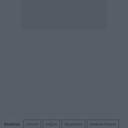
Ετικέτες
Intrum
καζίνο
εξυγίανση
κόκκινα δάνεια