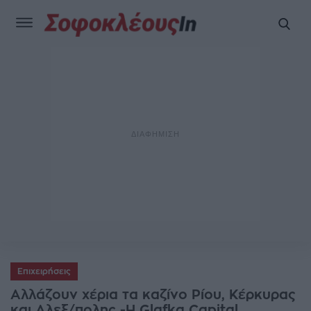
Επιχειρήσεις
Αλλάζουν χέρια τα καζίνο Ρίου, Κέρκυρας
και Αλεξ/πολης -Η Glafka Capital