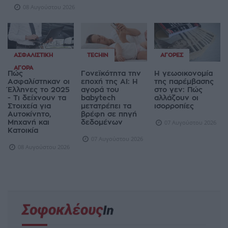
08 Αυγούστου 2026
ΑΣΦΑΛΙΣΤΙΚΉ
TECHIN
ΑΓΟΡΈΣ
ΑΓΟΡΆ
Πώς
Γονεϊκότητα την
Η γεωοικονομία
Ασφαλίστηκαν οι
εποχή της AI: Η
της παρέμβασης
Έλληνες το 2025
αγορά του
στο γεν: Πώς
- Τι δείχνουν τα
babytech
αλλάζουν οι
Στοιχεία για
μετατρέπει τα
ισορροπίες
Αυτοκίνητο,
βρέφη σε πηγή
Μηχανή και
δεδομένων
07 Αυγούστου 2026
Κατοικία
07 Αυγούστου 2026
08 Αυγούστου 2026