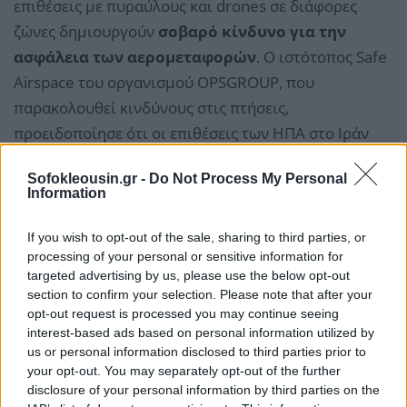
επιθέσεις με πυραύλους και drones σε διάφορες
ζώνες δημιουργούν
σοβαρό κίνδυνο για την
ασφάλεια των αερομεταφορών
. Ο ιστότοπος Safe
Airspace του οργανισμού OPSGROUP, που
παρακολουθεί κινδύνους στις πτήσεις,
προειδοποίησε ότι οι επιθέσεις των ΗΠΑ στο Ιράν
αυξάνουν δραματικά τον κίνδυνο για τα αμερικανικά
Sofokleousin.gr -
Do Not Process My Personal
αεροσκάφη που επιχειρούν στην περιοχή.
Information
If you wish to opt-out of the sale, sharing to third parties, or
processing of your personal or sensitive information for
targeted advertising by us, please use the below opt-out
section to confirm your selection. Please note that after your
opt-out request is processed you may continue seeing
interest-based ads based on personal information utilized by
us or personal information disclosed to third parties prior to
your opt-out. You may separately opt-out of the further
disclosure of your personal information by third parties on the