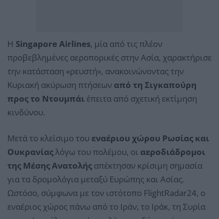
Η
Singapore Airlines
, μία από τις πλέον
προβεβλημένες αεροπορικές στην Ασία, χαρακτήρισε
την κατάσταση «ρευστή», ανακοινώνοντας την
Κυριακή ακύρωση πτήσεων
από τη Σιγκαπούρη
προς το Ντουμπάι
έπειτα από σχετική εκτίμηση
κινδύνου.
Μετά το κλείσιμο του
εναέριου χώρου Ρωσίας και
Ουκρανίας
λόγω του πολέμου, οι
αεροδιάδρομοι
της Μέσης Ανατολής
απέκτησαν κρίσιμη σημασία
για τα δρομολόγια μεταξύ Ευρώπης και Ασίας.
Ωστόσο, σύμφωνα με τον ιστότοπο FlightRadar24, ο
εναέριος χώρος πάνω από το Ιράν, το Ιράκ, τη Συρία