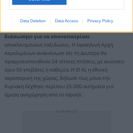
είχε ήδη αναστείλει τις πτήσεις προς το Κατάρ και η
United Airlines
προς το Ντουμπάι.
Data Deletion
Data Access
Privacy Policy
Την ίδια στιγμή, το
Ισραήλ
αυξάνει τις
«πτήσεις
διάσωσης» για να επαναπατρίσει
αποκλεισμένους ταξιδιώτες. Η Ισραηλινή Αρχή
Αερολιμένων ανακοίνωσε ότι τη Δευτέρα θα
πραγματοποιηθούν 24 τέτοιες πτήσεις, με ανώτατο
όριο 50 επιβάτες η καθεμία. Η El Al, η εθνική
αεροπορική της χώρας, δήλωσε πως μόνο την
Κυριακή δέχθηκε περίπου 25.000 αιτήματα για
άμεση αναχώρηση από το Ισραήλ.