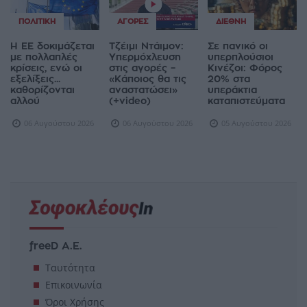
ΠΟΛΙΤΙΚΉ
ΑΓΟΡΈΣ
ΔΙΕΘΝΉ
Η ΕΕ δοκιμάζεται
Τζέιμι Ντάιμον:
Σε πανικό οι
με πολλαπλές
Υπερμόχλευση
υπερπλούσιοι
κρίσεις, ενώ οι
στις αγορές –
Κινέζοι: Φόρος
εξελίξεις...
«Κάποιος θα τις
20% στα
καθορίζονται
αναστατώσει»
υπεράκτια
αλλού
(+video)
καταπιστεύματα
06 Αυγούστου 2026
06 Αυγούστου 2026
05 Αυγούστου 2026
freeD Α.Ε.
Ταυτότητα
Επικοινωνία
Όροι Χρήσης