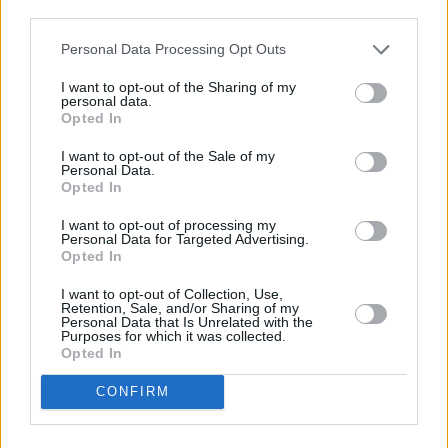
ενδεικτικές, ενώ το παραπάνω χρονοδιάγραμμα
third parties.
εξαρτάται από πολλούς αστάθμητους παράγοντες
Personal Data Processing Opt Outs
και ενδέχεται να μεταβληθεί. Σε κάθε περίπτωση, θα
I want to opt-out of the Sharing of my
υπάρξει ενημέρωση του επενδυτικού κοινού με
personal data.
Opted In
σχετική ανακοίνωση, όπως προβλέπεται.
I want to opt-out of the Sale of my
Personal Data.
Opted In
Το Ενημερωτικό Δελτίο, όπως εγκρίθηκε από το
I want to opt-out of processing my
Διοικητικό Συμβούλιο της Επιτροπής Κεφαλαιαγοράς
Personal Data for Targeted Advertising.
Opted In
στις 27.12.2024, θα είναι διαθέσιμο στο επενδυτικό
κοινό, σύμφωνα με το άρθρο 21 παρ. 2 του
I want to opt-out of Collection, Use,
Retention, Sale, and/or Sharing of my
Κανονισμού (ΕΕ) 2017/1129, όπως ισχύει, σε
Personal Data that Is Unrelated with the
Purposes for which it was collected.
ηλεκτρονική μορφή στις ακόλουθες ιστοσελίδες:
Opted In
CONFIRM