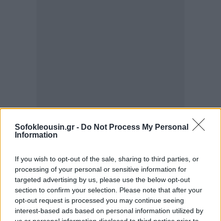
Sofokleousin.gr -
Do Not Process My Personal
Information
Το Μητρώο Ιδιοκτησίας και Διαχείρισης Ακινήτων θα
ενημερώνεται αυτόματα κάθε φορά που θα
If you wish to opt-out of the sale, sharing to third parties, or
processing of your personal or sensitive information for
υποβάλλεται δήλωση πληροφοριακών στοιχείων
targeted advertising by us, please use the below opt-out
μίσθωσης από ιδιοκτήτη ακινήτου και θα γίνεται
section to confirm your selection. Please note that after your
αποδεκτή από τον ενοικιαστή ενώ θα ενημερώνεται
opt-out request is processed you may continue seeing
interest-based ads based on personal information utilized by
αυτόματα κάθε φορά που ένας ιδιοκτήτης θα
us or personal information disclosed to third parties prior to