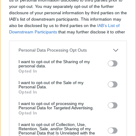
δηλώνει τη λύση της μίσθωσης ενός ακινήτου του με
your opt-out. You may separately opt-out of the further
αποτέλεσμα η φορολογική διοίκηση να έχει πλήρη
disclosure of your personal information by third parties on the
IAB’s list of downstream participants. This information may
και ακριβή εικόνα για το ποιοι και πόσα εισπράττουν
also be disclosed by us to third parties on the
IAB’s List of
από ενοίκια.
Downstream Participants
that may further disclose it to other
third parties.
Παράλληλα θα υπάρξει διασύνδεση του Μητρώου με
Personal Data Processing Opt Outs
το ηλεκτρονικό αρχείο των δηλώσεων φορολογίας
I want to opt-out of the Sharing of my
εισοδήματος φυσικών και νομικών προσώπων
personal data.
προκειμένου τα εισοδήματα που αποκτούν οι
Opted In
ιδιοκτήτες από την εκμετάλλευση της ακίνητης
I want to opt-out of the Sale of my
Personal Data.
περιουσίας τους να προσυμπληρώνονται από την
Opted In
ΑΑΔΕ στα έντυπα Ε1 και Ε2 των φορολογικών τους
I want to opt-out of processing my
δηλώσεων και οι δαπάνες των ενοικιαστών για
Personal Data for Targeted Advertising.
πληρωμές μισθωμάτων να προσυμπληρώνονται στα
Opted In
έντυπα Ε1.
I want to opt-out of Collection, Use,
Retention, Sale, and/or Sharing of my
Personal Data that Is Unrelated with the