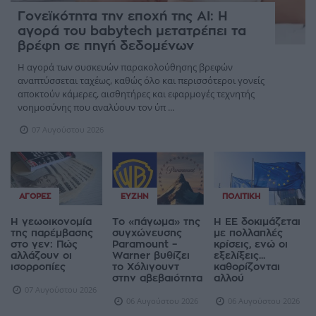
Γονεϊκότητα την εποχή της AI: Η
αγορά του babytech μετατρέπει τα
βρέφη σε πηγή δεδομένων
Η αγορά των συσκευών παρακολούθησης βρεφών
αναπτύσσεται ταχέως, καθώς όλο και περισσότεροι γονείς
αποκτούν κάμερες, αισθητήρες και εφαρμογές τεχνητής
νοημοσύνης που αναλύουν τον ύπ ...
07 Αυγούστου 2026
ΑΓΟΡΈΣ
ΕΥΖΗΝ
ΠΟΛΙΤΙΚΉ
Η γεωοικονομία
Το «πάγωμα» της
Η ΕΕ δοκιμάζεται
της παρέμβασης
συγχώνευσης
με πολλαπλές
στο γεν: Πώς
Paramount –
κρίσεις, ενώ οι
αλλάζουν οι
Warner βυθίζει
εξελίξεις...
ισορροπίες
το Χόλιγουντ
καθορίζονται
στην αβεβαιότητα
αλλού
07 Αυγούστου 2026
06 Αυγούστου 2026
06 Αυγούστου 2026