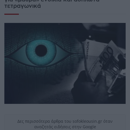
τετραγωνικά
Δες περισσότερα άρθρα του sofokleousin.gr όταν
αναζητάς ειδήσεις στην Google