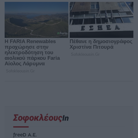
freeD Α.Ε.