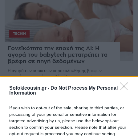
TECHIN
Γονεϊκότητα την εποχή της AI: Η
αγορά του babytech μετατρέπει τα
βρέφη σε πηγή δεδομένων
Η αγορά των συσκευών παρακολούθησης βρεφών
αναπτύσσεται ταχέως, καθώς όλο και περισσότεροι γονείς
αποκτούν κάμερες, αισθητήρες και εφαρμογές τεχνητής
Sofokleousin.gr -
Do Not Process My Personal
νοημοσύνης που αναλύουν τον ύπ ...
Information
07 Αυγούστου 2026
If you wish to opt-out of the sale, sharing to third parties, or
processing of your personal or sensitive information for
targeted advertising by us, please use the below opt-out
section to confirm your selection. Please note that after your
ΑΓΟΡΈΣ
ΕΥΖΗΝ
ΠΟΛΙΤΙΚΉ
opt-out request is processed you may continue seeing
Η γεωοικονομία
Το «πάγωμα» της
Η ΕΕ δοκιμάζεται