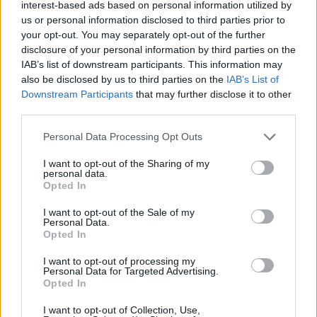
interest-based ads based on personal information utilized by
της παρέμβασης
συγχώνευσης
με πολλαπλές
us or personal information disclosed to third parties prior to
στο γεν: Πώς
Paramount –
κρίσεις, ενώ οι
your opt-out. You may separately opt-out of the further
αλλάζουν οι
Warner βυθίζει
εξελίξεις...
ισορροπίες
το Χόλιγουντ
καθορίζονται
disclosure of your personal information by third parties on the
στην αβεβαιότητα
αλλού
IAB’s list of downstream participants. This information may
07 Αυγούστου 2026
also be disclosed by us to third parties on the
IAB’s List of
06 Αυγούστου 2026
06 Αυγούστου 2026
Downstream Participants
that may further disclose it to other
third parties.
Personal Data Processing Opt Outs
I want to opt-out of the Sharing of my
personal data.
Opted In
I want to opt-out of the Sale of my
Personal Data.
Opted In
I want to opt-out of processing my
Personal Data for Targeted Advertising.
Opted In
I want to opt-out of Collection, Use,