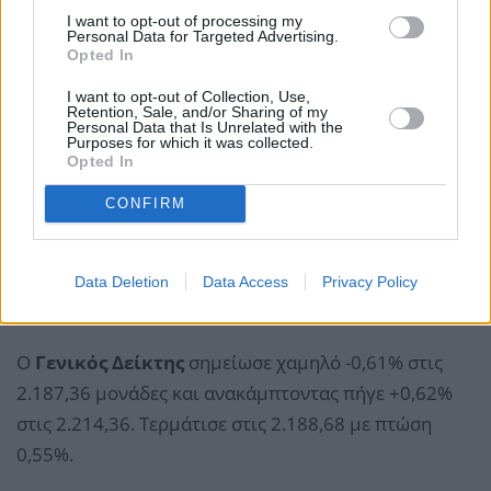
I want to opt-out of processing my
Personal Data for Targeted Advertising.
Opted In
I want to opt-out of Collection, Use,
Retention, Sale, and/or Sharing of my
Personal Data that Is Unrelated with the
Purposes for which it was collected.
Opted In
CONFIRM
Η συναλλακτική κίνηση που ήταν εξαιρετικά
υποτονική, αυξήθηκε τις τελευταίες ώρες. Ο
ημερήσιος τζίρος ανήλθε 256,5 εκατ. ευρώ, συν 26,8
Data Deletion
Data Access
Privacy Policy
εκατ. σε μεταβιβάσεις πακέτων.
Ο
Γενικός Δείκτης
σημείωσε χαμηλό -0,61% στις
2.187,36 μονάδες και ανακάμπτοντας πήγε +0,62%
στις 2.214,36. Τερμάτισε στις 2.188,68 με πτώση
0,55%.