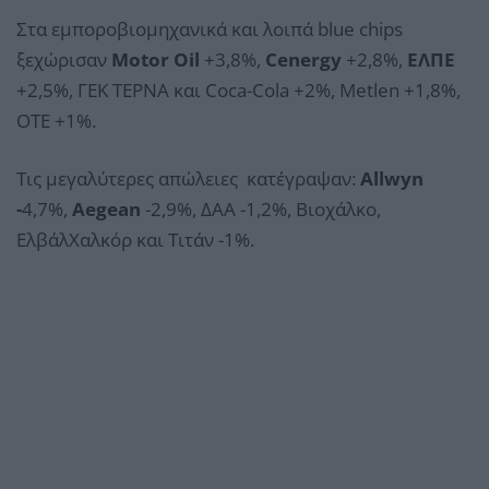
Στα εμποροβιομηχανικά και λοιπά blue chips
ξεχώρισαν
Motor Oil
+3,8%,
Cenergy
+2,8%,
ΕΛΠΕ
+2,5%, ΓΕΚ ΤΕΡΝΑ και Coca-Cola +2%, Metlen +1,8%,
OTE +1%.
Τις μεγαλύτερες απώλειες κατέγραψαν:
Allwyn
-
4,7%,
Aegean
-2,9%, ΔΑΑ -1,2%, Βιοχάλκο,
ΕλβάλΧαλκόρ και Τιτάν -1%.