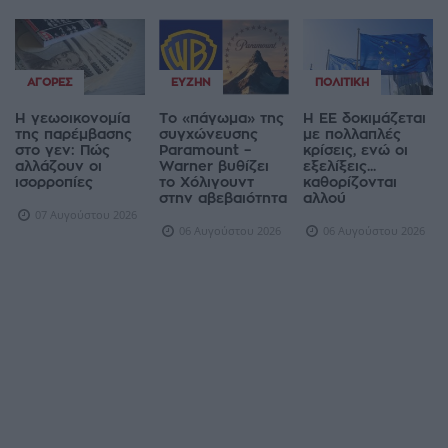
ΑΓΟΡΈΣ
ΕΥΖΗΝ
ΠΟΛΙΤΙΚΉ
Η γεωοικονομία
Το «πάγωμα» της
Η ΕΕ δοκιμάζεται
της παρέμβασης
συγχώνευσης
με πολλαπλές
στο γεν: Πώς
Paramount –
κρίσεις, ενώ οι
αλλάζουν οι
Warner βυθίζει
εξελίξεις...
ισορροπίες
το Χόλιγουντ
καθορίζονται
στην αβεβαιότητα
αλλού
07 Αυγούστου 2026
06 Αυγούστου 2026
06 Αυγούστου 2026