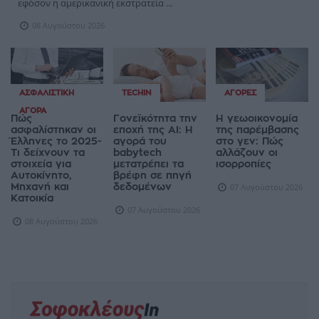
εφόσον η αμερικανική εκστρατεία ...
08 Αυγούστου 2026
ΑΣΦΑΛΙΣΤΙΚΉ
TECHIN
ΑΓΟΡΈΣ
ΑΓΟΡΆ
Πώς
Γονεϊκότητα την
Η γεωοικονομία
ασφαλίστηκαν οι
εποχή της AI: Η
της παρέμβασης
Έλληνες το 2025-
αγορά του
στο γεν: Πώς
Τι δείχνουν τα
babytech
αλλάζουν οι
στοιχεία για
μετατρέπει τα
ισορροπίες
Αυτοκίνητο,
βρέφη σε πηγή
Μηχανή και
δεδομένων
07 Αυγούστου 2026
Κατοικία
07 Αυγούστου 2026
08 Αυγούστου 2026