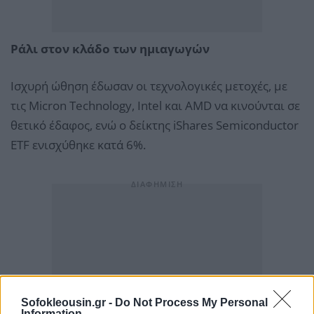
Ράλι στον κλάδο των ημιαγωγών
Ισχυρή ώθηση έδωσαν οι τεχνολογικές μετοχές, με
τις Micron Technology, Intel και AMD να κινούνται σε
θετικό έδαφος, ενώ ο δείκτης iShares Semiconductor
ETF ενισχύθηκε κατά 6%.
Sofokleousin.gr -
Do Not Process My Personal
Information