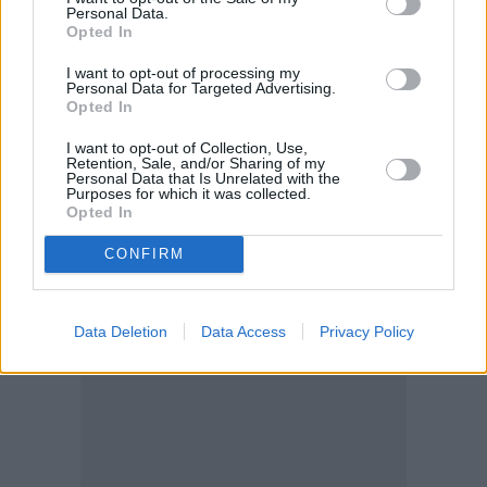
Personal Data.
ενδιαφέρον για τον τεχνολογικό κλάδο, ενόψει της
Opted In
επερχόμενης εισαγωγής της SpaceX στο
I want to opt-out of processing my
χρηματιστήριο, που αναμένεται να λειτουργήσει ως
Personal Data for Targeted Advertising.
Opted In
βαρόμετρο για τις προοπτικές της τεχνητής
νοημοσύνης και των υποδομών υψηλής τεχνολογίας.
I want to opt-out of Collection, Use,
Retention, Sale, and/or Sharing of my
Personal Data that Is Unrelated with the
Purposes for which it was collected.
Μακροοικονομικά δεδομένα και ανησυχίες
Opted In
CONFIRM
Data Deletion
Data Access
Privacy Policy