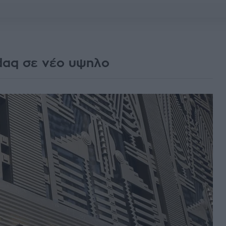
daq σε νέο υψηλο