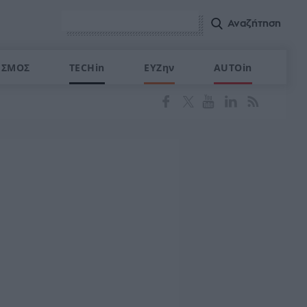
ΙΣΜΟΣ
TECHin
ΕΥΖην
AUTOin