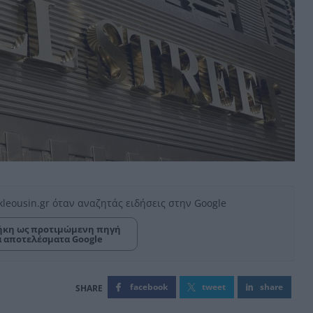
kleousin.gr όταν αναζητάς ειδήσεις στην Google
κη ως προτιμώμενη πηγή
α αποτελέσματα Google
facebook
tweet
share