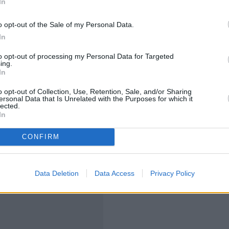
In
 τις εξελίξεις στην Ουκρανία και την πιθανότητα
ο ρωσικό πετρέλαιο. Ο οργανισμός ΟΠΕΚ+ συμφώνησε
o opt-out of the Sale of my Personal Data.
ση της παραγωγής για τον Οκτώβριο, κατά 137.000
In
ται σε αντίθεση με τις προηγούμενες αυξήσεις, που
to opt-out of processing my Personal Data for Targeted
ing.
In
, ο χρυσός. Το πολύτιμο μέταλλο ξεπέρασε το
o opt-out of Collection, Use, Retention, Sale, and/or Sharing
ί την Παρασκευή, ωθούμενο στην απροσδόκητα
ersonal Data that Is Unrelated with the Purposes for which it
lected.
 ΗΠΑ. Η έκθεση για τον Αύγουστο έδειξε σημαντική
In
σοστό της ανεργίας ανέβηκε στο υψηλότερο επίπεδο
CONFIRM
 τις προσδοκίες ότι η Fed θα προχωρήσει σύντομα σε
ρυσό πιο ελκυστικό για τους επενδυτές.
Data Deletion
Data Access
Privacy Policy