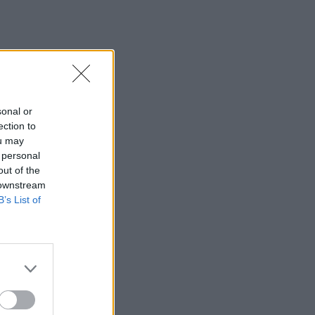
sonal or
ection to
ou may
 personal
out of the
 downstream
B’s List of