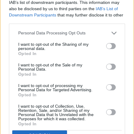
IAB’s list of downstream participants. This information may
Στα εμποροβιομηχανικά και λοιπά blue chips
Τιτάν
also be disclosed by us to third parties on the
IAB’s List of
+3,2%,
ΕλβάλΧαλκόρ (ΕΛΧΑ)
+2,5%, Metlen, Aegean
Downstream Participants
that may further disclose it to other
και Lamda +1,5%, Βιοχάλκο +1%.
third parties.
Personal Data Processing Opt Outs
I want to opt-out of the Sharing of my
personal data.
Opted In
I want to opt-out of the Sale of my
Personal Data.
Opted In
I want to opt-out of processing my
Personal Data for Targeted Advertising.
Opted In
I want to opt-out of Collection, Use,
Retention, Sale, and/or Sharing of my
Personal Data that Is Unrelated with the
Purposes for which it was collected.
Opted In