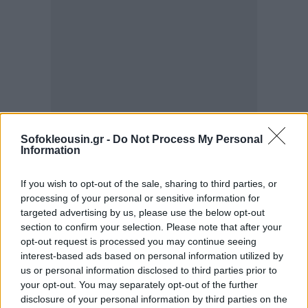
Sofokleousin.gr -
Do Not Process My Personal
Information
If you wish to opt-out of the sale, sharing to third parties, or
processing of your personal or sensitive information for
targeted advertising by us, please use the below opt-out
Στις τράπεζες ξεχωρίζει η
Optima
με +3,4%.
section to confirm your selection. Please note that after your
opt-out request is processed you may continue seeing
Ακολουθούν
Εθνική
και Κύπρου +1,1%, Πειραιώς
interest-based ads based on personal information utilized by
+0,4%. Eurobank +0,2%. Στο κόκκινο Τρ. Ελλάδος
us or personal information disclosed to third parties prior to
-1%, Credia -0,8%. Αμετάβλητη η Alpha
your opt-out. You may separately opt-out of the further
disclosure of your personal information by third parties on the