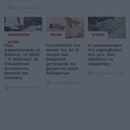
08 Αυγούστου 2026
ΑΣΦΑΛΙΣΤΙΚΉ
TECHIN
ΑΓΟΡΈΣ
ΑΓΟΡΆ
Πώς
Γονεϊκότητα την
Η γεωοικονομία
Ασφαλίστηκαν οι
εποχή της AI: Η
της παρέμβασης
Έλληνες το 2025
αγορά του
στο γεν: Πώς
- Τι δείχνουν τα
babytech
αλλάζουν οι
Στοιχεία για
μετατρέπει τα
ισορροπίες
Αυτοκίνητο,
βρέφη σε πηγή
Μηχανή και
δεδομένων
07 Αυγούστου 2026
Κατοικία
07 Αυγούστου 2026
08 Αυγούστου 2026