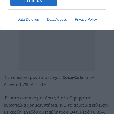
CONFIRM
Data Deletion
Data Access
Privacy Policy
Στο κόκκινο μόνο 3 μετοχές:
Coca-Cola
-3,5%,
Allwyn -1,2%, ΔΕΗ -1%.
Ρευστό σκηνικό με τάσεις διολίσθησης στα
ευρωπαϊκά χρηματιστήρια, ενώ τα ασιατικά έκλεισαν
με κέρδη. Σχεδόν αμετάβλητος ο DAX, κέρδη 0,35%