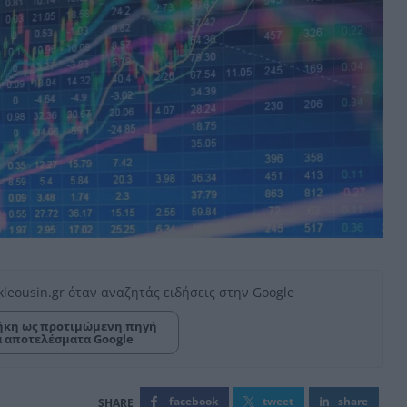
kleousin.gr όταν αναζητάς ειδήσεις στην Google
κη ως προτιμώμενη πηγή
α αποτελέσματα Google
facebook
tweet
share