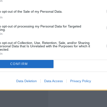
In
o opt-out of the Sale of my Personal Data.
λλαγών ήταν 324,3 εκατ. ευρώ, συμπεριλαμβανομένων
In
ξιόλογος τζίρος υποδηλώνει ενεργό αγοραστικό
to opt-out of processing my Personal Data for Targeted
ηθεί, συντηρώντας τη δυναμική της αγοράς.
ing.
In
ψεις αναλυτών ότι το ΧΑ εισέρχεται σε φάση
o opt-out of Collection, Use, Retention, Sale, and/or Sharing
ersonal Data that Is Unrelated with the Purposes for which it
 στη Μέση Ανατολή, που θα επηρεάσουν το
lected.
ώσουν κατεύθυνση στις αγορές.
In
CONFIRM
Data Deletion
Data Access
Privacy Policy