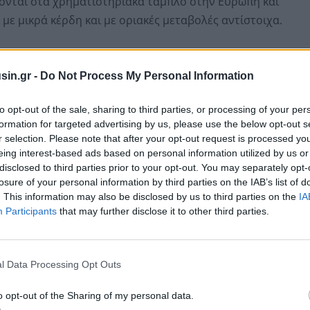
ονται στα χρηματιστηριακά ταμπλό στην Ευρώπη και
ι με μικρά κέρδη και με οριακές μεταβολές αντίστοιχα.
ρά, που συνεχίζει να εστιάζει σε εταιρικά
, που αποτελούν πλέον σημαντικές παραμέτρους για τις
sin.gr -
Do Not Process My Personal Information
 οριακή άνοδο τερμάτισαν σήμερα οι δύο βασικοί
to opt-out of the sale, sharing to third parties, or processing of your per
ο τραπεζικός (-0,09%), παρά τον αυξημένο όγκο
formation for targeted advertising by us, please use the below opt-out s
.
r selection. Please note that after your opt-out request is processed y
eing interest-based ads based on personal information utilized by us or
disclosed to third parties prior to your opt-out. You may separately opt-
losure of your personal information by third parties on the IAB’s list of
. This information may also be disclosed by us to third parties on the
IA
Participants
that may further disclose it to other third parties.
l Data Processing Opt Outs
o opt-out of the Sharing of my personal data.