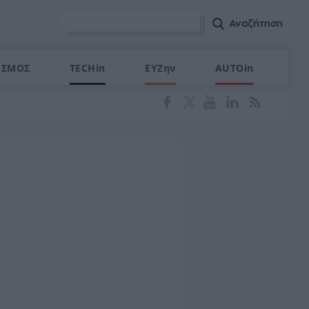
ΙΣΜΟΣ
TECHin
ΕΥΖην
AUTOin