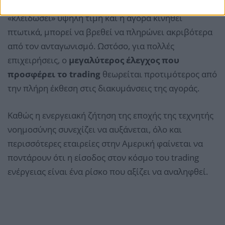
Η προσέγγιση αυτή ενέχει και ρίσκο. Αν μια εταιρεία
«κλειδώσει» υψηλή τιμή και η αγορά κινηθεί
πτωτικά, μπορεί να βρεθεί να πληρώνει ακριβότερα
από τον ανταγωνισμό. Ωστόσο, για πολλές
επιχειρήσεις, ο
μεγαλύτερος έλεγχος που
προσφέρει το trading
θεωρείται προτιμότερος από
την πλήρη έκθεση στις διακυμάνσεις της αγοράς.
Καθώς η ενεργειακή ζήτηση της εποχής της τεχνητής
νοημοσύνης συνεχίζει να αυξάνεται, όλο και
περισσότερες εταιρείες στην Αμερική φαίνεται να
ποντάρουν ότι η είσοδος στον κόσμο του trading
ενέργειας είναι ένα ρίσκο που αξίζει να αναληφθεί.