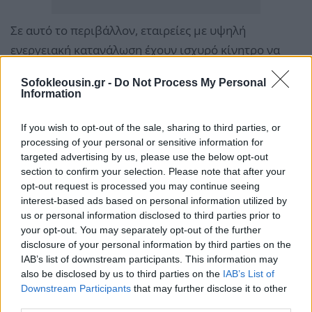
Σε αυτό το περιβάλλον, εταιρείες με υψηλή
ενεργειακή κατανάλωση έχουν ισχυρό κίνητρο να
συνάπτουν
μακροπρόθεσμα συμβόλαια
που
Sofokleousin.gr -
Do Not Process My Personal
«κλειδώνουν» σταθερές τιμές, ανεξάρτητες από τις
Information
βραχυπρόθεσμες διακυμάνσεις της αγοράς. Η
πρακτική θυμίζει τον τρόπο με τον οποίο μεγάλες
If you wish to opt-out of the sale, sharing to third parties, or
processing of your personal or sensitive information for
αλυσίδες, όπως η Starbucks, χρησιμοποιούν
targeted advertising by us, please use the below opt-out
προθεσμιακά συμβόλαια
για να σταθεροποιούν το
section to confirm your selection. Please note that after your
κόστος βασικών πρώτων υλών.
opt-out request is processed you may continue seeing
interest-based ads based on personal information utilized by
us or personal information disclosed to third parties prior to
Παράλληλα, οι traders μπορούν να
βελτιστοποιούν
your opt-out. You may separately opt-out of the further
την καθημερινή κατανάλωση
, αγοράζοντας ή
disclosure of your personal information by third parties on the
IAB’s list of downstream participants. This information may
πουλώντας μικρές ποσότητες ενέργειας ανάλογα με
also be disclosed by us to third parties on the
IAB’s List of
τις ανάγκες. Στην περίπτωση της Disney, ο ρόλος
Downstream Participants
that may further disclose it to other
περιλαμβάνει βραχυπρόθεσμες προβλέψεις
third parties.