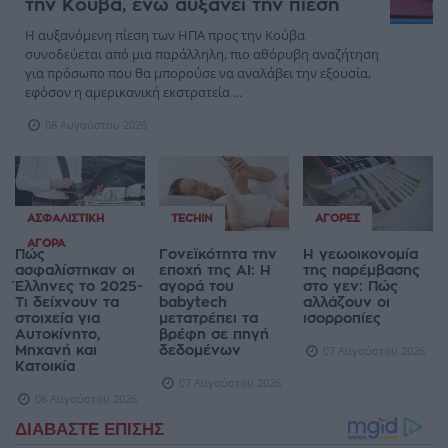
την Κούβα, ενώ αυξάνει την πίεση
Η αυξανόμενη πίεση των ΗΠΑ προς την Κούβα
συνοδεύεται από μια παράλληλη, πιο αθόρυβη αναζήτηση
για πρόσωπο που θα μπορούσε να αναλάβει την εξουσία,
εφόσον η αμερικανική εκστρατεία ...
08 Αυγούστου 2026
ΑΣΦΑΛΙΣΤΙΚΉ
TECHIN
ΑΓΟΡΈΣ
ΑΓΟΡΆ
Πώς
Γονεϊκότητα την
Η γεωοικονομία
ασφαλίστηκαν οι
εποχή της AI: Η
της παρέμβασης
Έλληνες το 2025-
αγορά του
στο γεν: Πώς
Τι δείχνουν τα
babytech
αλλάζουν οι
στοιχεία για
μετατρέπει τα
ισορροπίες
Αυτοκίνητο,
βρέφη σε πηγή
Μηχανή και
δεδομένων
07 Αυγούστου 2026
Κατοικία
07 Αυγούστου 2026
08 Αυγούστου 2026