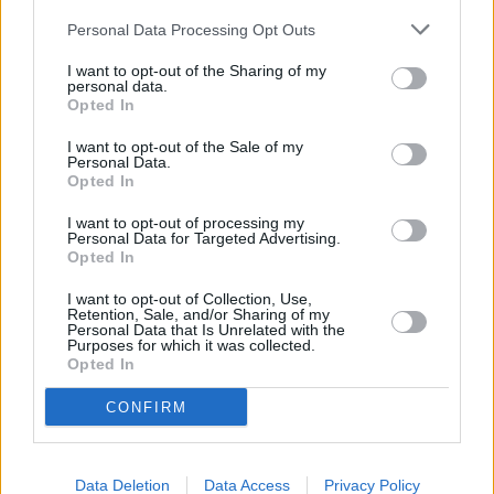
φορτίου, αγορές ρεύματος σε ωριαία και ημερήσια
Personal Data Processing Opt Outs
βάση, καθώς και τη διαχείριση μακροχρόνιων
I want to opt-out of the Sharing of my
συμβολαίων προμήθειας.
personal data.
Opted In
Για ορισμένους τεχνολογικούς ομίλους, η
I want to opt-out of the Sale of my
δραστηριότητα αυτή δεν είναι εντελώς νέα. Η Apple
Personal Data.
Opted In
και η Microsoft έχουν λάβει αντίστοιχες άδειες εδώ
I want to opt-out of processing my
και χρόνια, ενώ η Meta είναι ο πιο πρόσφατος
Personal Data for Targeted Advertising.
«παίκτης» που μπαίνει δυναμικά στο πεδίο. Άλλες
Opted In
εταιρείες, όπως
η Google και η Oracle
, ενισχύουν
I want to opt-out of Collection, Use,
Retention, Sale, and/or Sharing of my
επίσης τις ομάδες τους με ρόλους που σχετίζονται με
Personal Data that Is Unrelated with the
Purposes for which it was collected.
την
ανάπτυξη αγορών ενέργειας
και τη
Opted In
διαχείριση ενεργειακού κινδύνου
, ενώ εταιρείες
CONFIRM
κατασκευής data centers αναζητούν στελέχη για τη
σύναψη νέων συμφωνιών προμήθειας.
Data Deletion
Data Access
Privacy Policy