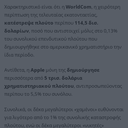
Χαρακτηριστικό είναι ότι η
WorldCom
, η χειρότερη
περίπτωση της τελευταίας εκατονταετίας,
κατέστρεψε πλούτο
περίπου
114,5 δισ.
δολαρίων
, ποσό που αντιστοιχεί μόλις στο 0,13%
του συνολικού επενδυτικού πλούτου που
δημιουργήθηκε στο αμερικανικό χρηματιστήριο την
ίδια περίοδο.
Αντίθετα, η
Apple
μόνη της
δημιούργησε
περισσότερα από
5 τρισ. δολάρια
χρηματιστηριακού πλούτου
, αντιπροσωπεύοντας
περίπου το 5,5% του συνόλου.
Συνολικά, οι δέκα μεγαλύτεροι «χαμένοι» ευθύνονται
για λιγότερο από το 1% της συνολικής καταστροφής
πλούτου, ενώ οι δέκα μεγαλύτεροι «νικητές»