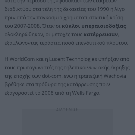
κατά την περίοδο της «φούσκας» των εταιρειών
διαδικτύου στα τέλη της δεκαετίας του 1990 ή λίγο
πριν από την παγκόσμια χρηματοπιστωτική κρίση
του 2007-2008. Όταν οι
κύκλοι υπεραισιοδοξίας
ολοκληρώθηκαν, οι μετοχές τους
κατέρρευσαν
,
εξαϋλώνοντας τεράστια ποσά επενδυτικού πλούτου.
Η WorldCom και η Lucent Technologies υπήρξαν από
τους πρωταγωνιστές της τηλεπικοινωνιακής έκρηξης
της εποχής των dot-com, ενώ η τραπεζική Wachovia
βρέθηκε στα πρόθυρα της κατάρρευσης πριν
εξαγοραστεί το 2008 από τη Wells Fargo.