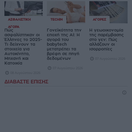
ΑΣΦΑΛΙΣΤΙΚΉ
TECHIN
ΑΓΟΡΈΣ
ΑΓΟΡΆ
Πώς
Γονεϊκότητα την
Η γεωοικονομία
ασφαλίστηκαν οι
εποχή της AI: Η
της παρέμβασης
Έλληνες το 2025-
αγορά του
στο γεν: Πώς
Τι δείχνουν τα
babytech
αλλάζουν οι
στοιχεία για
μετατρέπει τα
ισορροπίες
Αυτοκίνητο,
βρέφη σε πηγή
Μηχανή και
δεδομένων
07 Αυγούστου 2026
Κατοικία
07 Αυγούστου 2026
08 Αυγούστου 2026