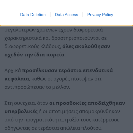
Όταν η επιτυχία γίνεται παγίδα
Data Deletion
Data Access
Privacy Policy
Παρότι οι εταιρείες που βρίσκονται στη λίστα των
μεγαλύτερων χαμένων έχουν διαφορετικά
χαρακτηριστικά και δραστηριοποιούνται σε
διαφορετικούς κλάδους,
όλες ακολούθησαν
σχεδόν την ίδια πορεία
.
Αρχικά
προσέλκυσαν τεράστια επενδυτικά
κεφάλαια
, καθώς οι αγορές πίστεψαν ότι
αντιπροσώπευαν το μέλλον.
Στη συνέχεια, όταν
οι προσδοκίες αποδείχθηκαν
υπερβολικές
ή οι αποτιμήσεις απομακρύνθηκαν
από την πραγματικότητα, η αξία τους κατέρρευσε,
οδηγώντας σε τεράστια απώλεια πλούτου.