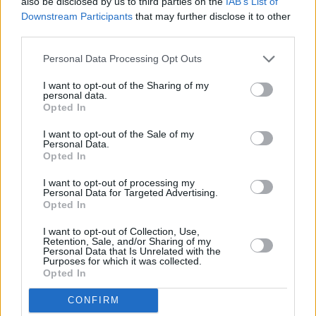
also be disclosed by us to third parties on the
IAB’s List of
Downstream Participants
that may further disclose it to other
third parties.
Personal Data Processing Opt Outs
I want to opt-out of the Sharing of my
Στην περίπτωση της
Rivian
,
οι συνολικές απώλειες
personal data.
Opted In
για τους μετόχους
από την εισαγωγή της στο
χρηματιστήριο, τον Νοέμβριο του 2021, έως το τέλος
I want to opt-out of the Sale of my
Personal Data.
του 2025 ανήλθαν στα
85,8 δισ. δολάρια
, σύμφωνα
Opted In
με τους υπολογισμούς της μελέτης.
I want to opt-out of processing my
Personal Data for Targeted Advertising.
Opted In
Παράλληλα, η εταιρεία
εξακολουθεί να
καταγράφει ζημιές
, παρά το γεγονός ότι ο
I want to opt-out of Collection, Use,
Retention, Sale, and/or Sharing of my
διευθύνων σύμβουλός της, Ρόμπερτ Σκάριντζ,
Personal Data that Is Unrelated with the
Purposes for which it was collected.
συγκαταλέχθηκε το 2025 μεταξύ των πιο
Opted In
ακριβοπληρωμένων CEO στις ΗΠΑ, με συνολικές
CONFIRM
αποδοχές που ξεπέρασαν τα 402 εκατ. δολάρια.