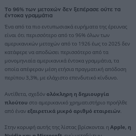
Το 96% των μετοχών δεν ξεπέρασε ούτε τα
έντοκα γραμμάτια
Ένα από τα πιο εντυπωσιακά ευρήματα της έρευνας
είναι ότι περισσότερο από το 96% όλων των
αμερικανικών μετοχών από το 1926 έως το 2025 δεν
κατάφερε να αποδώσει περισσότερο από τα
μονομηνιαία αμερικανικά έντοκα γραμμάτια, τα
οποία απέφεραν μέση ετήσια πραγματική απόδοση
περίπου 3,3%, με ελάχιστο επενδυτικό κίνδυνο.
Αντίθετα, σχεδόν
ολόκληρη η δημιουργία
πλούτου
στο αμερικανικό χρηματιστήριο προήλθε
από έναν
εξαιρετικά μικρό αριθμό εταιρειών
.
Στην κορυφή αυτής της λίστας βρίσκονται η
Apple, η
Nvidia και η Microsoft
, ενώ μεταξύ των