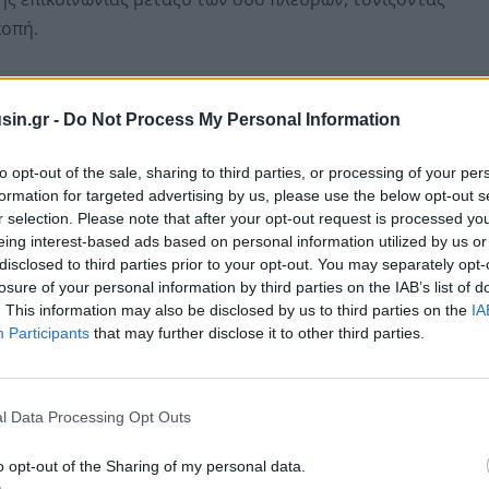
κοπή.
ύς δείκτες της Wall Street σε νέα ιστορικά υψηλά
,45%, προσθέτοντας 229 μονάδες και φτάνοντας τις
sin.gr -
Do Not Process My Personal Information
τά 0,13% στις 7.609 μονάδες, ενώ ο Nasdaq κατέγραψε
27.093 μονάδες.
to opt-out of the sale, sharing to third parties, or processing of your per
formation for targeted advertising by us, please use the below opt-out s
r selection. Please note that after your opt-out request is processed y
eing interest-based ads based on personal information utilized by us or
disclosed to third parties prior to your opt-out. You may separately opt-
losure of your personal information by third parties on the IAB’s list of
. This information may also be disclosed by us to third parties on the
IA
Participants
that may further disclose it to other third parties.
l Data Processing Opt Outs
o opt-out of the Sharing of my personal data.