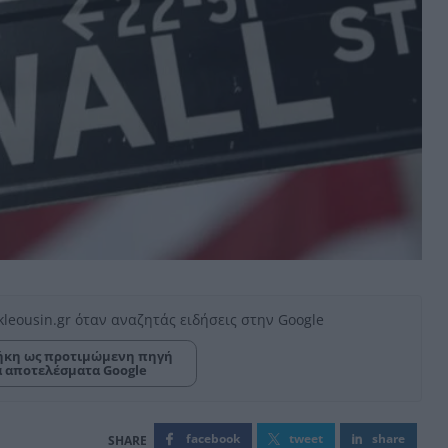
kleousin.gr όταν αναζητάς ειδήσεις στην Google
κη ως προτιμώμενη πηγή
α αποτελέσματα Google
facebook
tweet
share