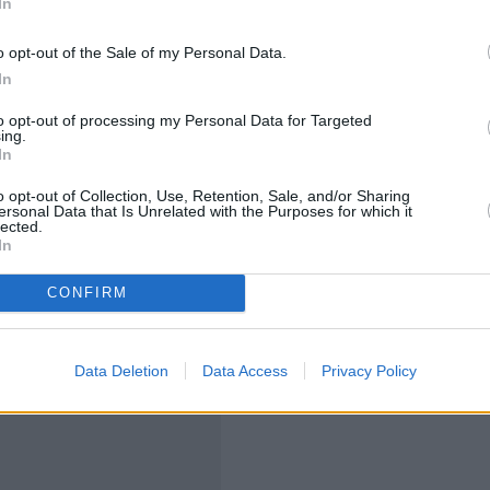
In
λαίου κινήθηκαν ανοδικά, με το Brent να ξεπερνά τα 96
o opt-out of the Sale of my Personal Data.
γό WTI να πλησιάζει τα 94 δολάρια. Παράλληλα, ο
In
τας το ενδιαφέρον των επενδυτών ως ασφαλές
to opt-out of processing my Personal Data for Targeted
ing.
In
εταιρικό μέτωπο. Η Alphabet ανακοίνωσε σχέδιο
o opt-out of Collection, Use, Retention, Sale, and/or Sharing
ν μέσω έκδοσης νέων μετοχών, με στόχο τη
ersonal Data that Is Unrelated with the Purposes for which it
lected.
ν τεχνητή νοημοσύνη. Σύμφωνα με πληροφορίες,
In
ί από την Berkshire Hathaway, η οποία έχει αυξήσει
CONFIRM
Google.
Data Deletion
Data Access
Privacy Policy