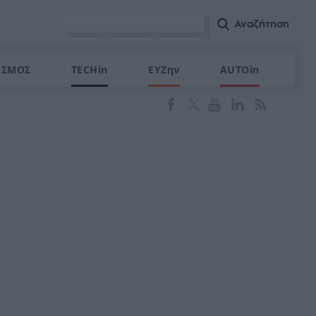
ΙΣΜΟΣ
TECHin
ΕΥΖην
AUTOin