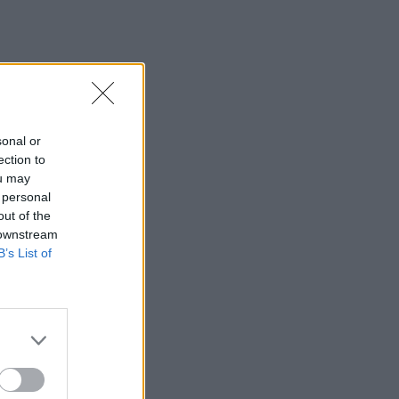
sonal or
ection to
ou may
 personal
out of the
 downstream
B’s List of