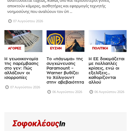
αναπτύσσεται ταχέως, καθώς όλο και περισσότεροι γονείς
αποκτούν κάμερες, αισθητήρες και εφαρμογές τεχνητής
νοημοσύνης που αναλύουν τον ύπ ...
07 Αυγούστου 2026
ΑΓΟΡΈΣ
ΕΥΖΗΝ
ΠΟΛΙΤΙΚΉ
Η γεωοικονομία
Το «πάγωμα» της
Η ΕΕ δοκιμάζεται
της παρέμβασης
συγχώνευσης
με πολλαπλές
στο γεν: Πώς
Paramount –
κρίσεις, ενώ οι
αλλάζουν οι
Warner βυθίζει
εξελίξεις...
ισορροπίες
το Χόλιγουντ
καθορίζονται
στην αβεβαιότητα
αλλού
07 Αυγούστου 2026
06 Αυγούστου 2026
06 Αυγούστου 2026