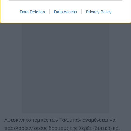
Data Deletion
Data Access
Privacy Policy
Αυτοκινητοπομπές των Ταλιμπάν αναμένεται να
παρελάσουν στους δρόμους της Χεράτ (δυτικά) και