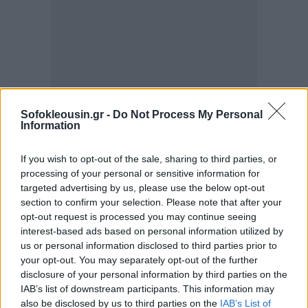
Sofokleousin.gr -
Do Not Process My Personal
Information
If you wish to opt-out of the sale, sharing to third parties, or
processing of your personal or sensitive information for
targeted advertising by us, please use the below opt-out
section to confirm your selection. Please note that after your
opt-out request is processed you may continue seeing
interest-based ads based on personal information utilized by
Κατά τα δύο χρόνια που ακολούθησαν την επιστροφή
us or personal information disclosed to third parties prior to
τους στην εξουσία, οι αρχές των Ταλιμπάν επέβαλαν
your opt-out. You may separately opt-out of the further
disclosure of your personal information by third parties on the
την δική τους ακραία ερμηνεία του ισλαμικού νόμου
IAB’s list of downstream participants. This information may
στη χώρα, με τις γυναίκες να πλήττονται ιδιαίτερα
also be disclosed by us to third parties on the
IAB’s List of