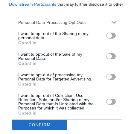
σκληρά από διατάγματα τους οποίους τα Ηνωμένα
Downstream Participants
that may further disclose it to other
third parties.
Έθνη χαρακτήρισαν «απαρτχάιντ των φύλων».
Personal Data Processing Opt Outs
Η στρατιωτική παρέλαση που είχε προγραμματιστεί
I want to opt-out of the Sharing of my
στην Κανταχάρ, όπου γεννήθηκε το κίνημα των
personal data.
Opted In
Ταλιμπάν και από όπου κυβερνά ο ανώτατος ηγέτης
Χιμπατουλάχ Αχουνζάντα, τελικά ματαιώθηκε.
I want to opt-out of the Sale of my
Personal Data.
Opted In
I want to opt-out of processing my
Personal Data for Targeted Advertising.
Opted In
I want to opt-out of Collection, Use,
Retention, Sale, and/or Sharing of my
Personal Data that Is Unrelated with the
Purposes for which it was collected.
Opted In
CONFIRM