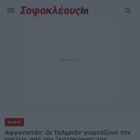
Διεθνή
Αφγανιστάν: Οι Ταλιμπάν γιορτάζουν την
επέτειο από την "κατάκτηση" της