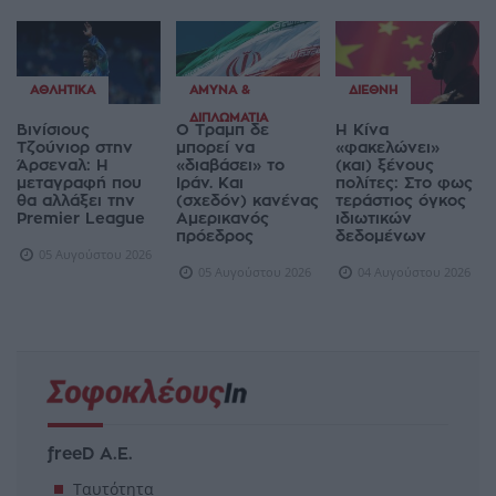
ΑΘΛΗΤΙΚΆ
ΆΜΥΝΑ &
ΔΙΕΘΝΉ
ΔΙΠΛΩΜΑΤΊΑ
Βινίσιους
Ο Τραμπ δε
Η Κίνα
Τζούνιορ στην
μπορεί να
«φακελώνει»
Άρσεναλ: Η
«διαβάσει» το
(και) ξένους
μεταγραφή που
Ιράν. Και
πολίτες: Στο φως
θα αλλάξει την
(σχεδόν) κανένας
τεράστιος όγκος
Premier League
Αμερικανός
ιδιωτικών
πρόεδρος
δεδομένων
05 Αυγούστου 2026
05 Αυγούστου 2026
04 Αυγούστου 2026