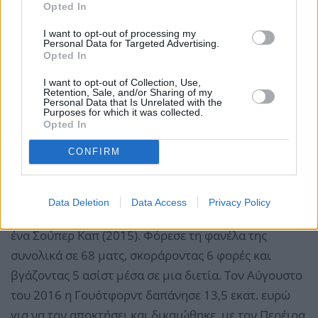
Opted In
I want to opt-out of processing my
Personal Data for Targeted Advertising.
Opted In
I want to opt-out of Collection, Use,
Retention, Sale, and/or Sharing of my
Personal Data that Is Unrelated with the
Purposes for which it was collected.
Opted In
CONFIRM
Με τη Μεγάλη Κυρία του Ιταλικού ποδοσφαίρου
Data Deletion
Data Access
Privacy Policy
κατέκτησε δύο διαδοχικά νταμπλ (2015, 2016) και
ένα Σούπερ Καπ (2015). Φόρεσε τη φανέλα της
συνολικά σε 68 ματς, σκοράροντας 6 φορές και
βγάζοντας 5 ασίστ μέσα σε μια διετία. Τον Αύγουστο
του 2016 η Γουότφορντ δαπάνησε 13,5 εκατ. ευρώ
για να τον αποκτήσει και δικαιώθηκε, με τον Περέιρα