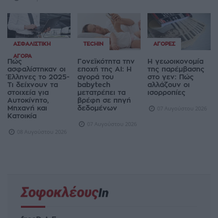
ΑΣΦΑΛΙΣΤΙΚΉ
TECHIN
ΑΓΟΡΈΣ
ΑΓΟΡΆ
Πώς
Γονεϊκότητα την
Η γεωοικονομία
ασφαλίστηκαν οι
εποχή της AI: Η
της παρέμβασης
Έλληνες το 2025-
αγορά του
στο γεν: Πώς
Τι δείχνουν τα
babytech
αλλάζουν οι
στοιχεία για
μετατρέπει τα
ισορροπίες
Αυτοκίνητο,
βρέφη σε πηγή
Μηχανή και
δεδομένων
07 Αυγούστου 2026
Κατοικία
07 Αυγούστου 2026
08 Αυγούστου 2026