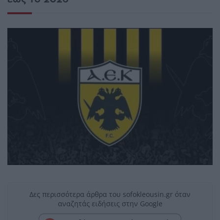
Δες περισσότερα άρθρα του sofokleousin.gr όταν
αναζητάς ειδήσεις στην Google