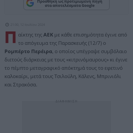
Προσθήκη ως προτιμώμενη πηγή
στα αποτελέσματα Google
21:00, 12 Ιουλίου 2024
Π
αίκτης της
ΑΕΚ
με κάθε επισημότητα έγινε από
το απόγευμα της Παρασκευής (12/7) ο
Ρομπέρτο Περέιρα
, ο οποίος υπέγραψε συμβόλαιο
διετούς διάρκειας με τους «κιτρινόμαυρους» κι έγινε
το πέμπτο μεταγραφικό απόκτημά τους το εφετινό
καλοκαίρι, μετά τους Τσιλούλη, Κάλενς, Μπρινιόλι
και Στρακόσα.