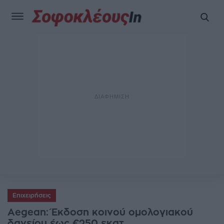
Επιχειρήσεις
Aegean: Έκδοση κοινού ομολογιακού
δανείου έως €250 εκατ