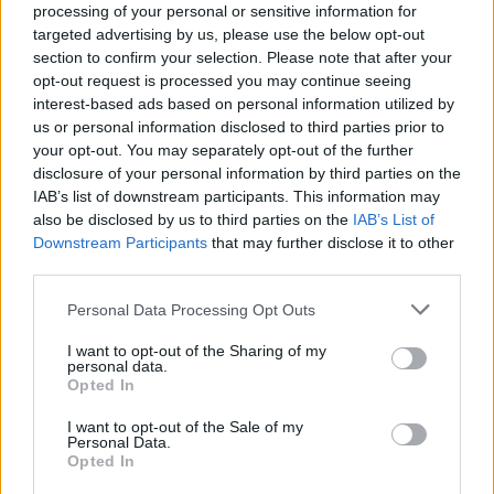
processing of your personal or sensitive information for
2017/1129 του Ευρωπαϊκού Κοινοβουλίου και του
targeted advertising by us, please use the below opt-out
Συμβουλίου της 14ης Ιουνίου 2017, των κατ’
section to confirm your selection. Please note that after your
εξουσιοδότηση Κανονισμών (ΕΕ) 2019/979 και
opt-out request is processed you may continue seeing
interest-based ads based on personal information utilized by
2019/980 της Επιτροπής της 14ης Μαρτίου 2019,
us or personal information disclosed to third parties prior to
καθώς και των εφαρμοστέων διατάξεων του Ν.
your opt-out. You may separately opt-out of the further
4706/2020, όπως ισχύουν (το «Ενημερωτικό Δελτίο»),
disclosure of your personal information by third parties on the
IAB’s list of downstream participants. This information may
για την έγκριση του οποίου από την Επιτροπή
also be disclosed by us to third parties on the
IAB’s List of
Κεφαλαιαγοράς και την διάθεσή του, το επενδυτικό
Downstream Participants
that may further disclose it to other
κοινό θα ενημερωθεί με νεότερη ανακοίνωση.
third parties.
Personal Data Processing Opt Outs
Το χρονοδιάγραμμα της έκδοσης του Ομολογιακού
Δανείου και της Δημόσιας Προσφοράς των
I want to opt-out of the Sharing of my
personal data.
Ομολογιών θα διαμορφωθεί το προσεχές διάστημα,
Opted In
αναλόγως και των συνθηκών που επικρατούν στις
I want to opt-out of the Sale of my
Personal Data.
χρηματιστηριακές αγορές. Η Εταιρεία θα ενημερώνει
Opted In
το επενδυτικό κοινό, σύμφωνα με την ισχύουσα