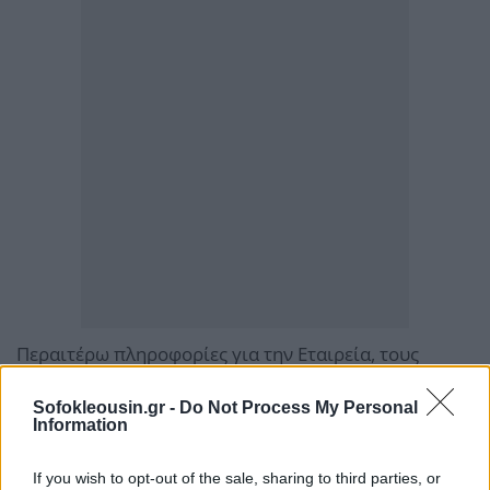
Περαιτέρω πληροφορίες για την Εταιρεία, τους
όρους του Ομολογιακού Δανείου και τη Δημόσια
Sofokleousin.gr -
Do Not Process My Personal
Προσφορά θα περιληφθούν στο Πρόγραμμα του
Information
Ομολογιακού Δανείου και στο Ενημερωτικό Δελτίο
που συντάσσεται βάσει του Κανονισμού (ΕΕ)
If you wish to opt-out of the sale, sharing to third parties, or