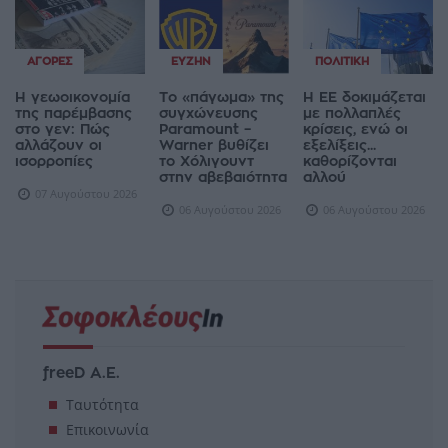
ΑΓΟΡΈΣ
ΕΥΖΗΝ
ΠΟΛΙΤΙΚΉ
Η γεωοικονομία
Το «πάγωμα» της
Η ΕΕ δοκιμάζεται
της παρέμβασης
συγχώνευσης
με πολλαπλές
στο γεν: Πώς
Paramount –
κρίσεις, ενώ οι
αλλάζουν οι
Warner βυθίζει
εξελίξεις...
ισορροπίες
το Χόλιγουντ
καθορίζονται
στην αβεβαιότητα
αλλού
07 Αυγούστου 2026
06 Αυγούστου 2026
06 Αυγούστου 2026
freeD Α.Ε.
Ταυτότητα
Επικοινωνία