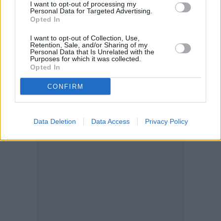
I want to opt-out of processing my
νομοθεσία, σχετικά με την έκδοση του Ομολογιακού
Personal Data for Targeted Advertising.
Δανείου με επόμενες ανακοινώσεις της».
Opted In
I want to opt-out of Collection, Use,
Retention, Sale, and/or Sharing of my
Personal Data that Is Unrelated with the
Purposes for which it was collected.
Opted In
CONFIRM
Data Deletion
Data Access
Privacy Policy