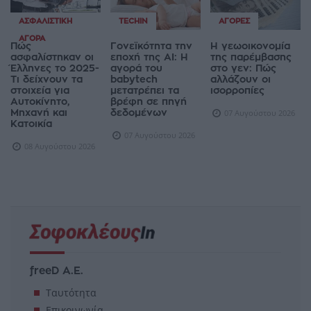
ΑΣΦΑΛΙΣΤΙΚΉ
TECHIN
ΑΓΟΡΈΣ
ΑΓΟΡΆ
Πώς
Γονεϊκότητα την
Η γεωοικονομία
ασφαλίστηκαν οι
εποχή της AI: Η
της παρέμβασης
Έλληνες το 2025-
αγορά του
στο γεν: Πώς
Τι δείχνουν τα
babytech
αλλάζουν οι
στοιχεία για
μετατρέπει τα
ισορροπίες
Αυτοκίνητο,
βρέφη σε πηγή
Μηχανή και
δεδομένων
07 Αυγούστου 2026
Κατοικία
07 Αυγούστου 2026
08 Αυγούστου 2026
freeD Α.Ε.
Ταυτότητα
Επικοινωνία