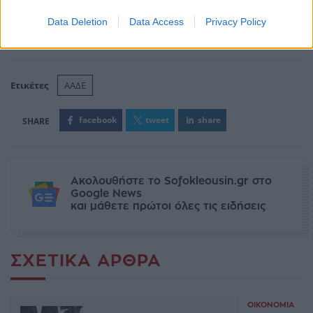
Data Deletion
Data Access
Privacy Policy
Ετικέτες
ΑΑΔΕ
facebook
tweet
share
Ακολουθήστε το Sofokleousin.gr στο
Google News
και μάθετε πρώτοι όλες τις ειδήσεις
ΣΧΕΤΙΚΆ ΆΡΘΡΑ
ΟΙΚΟΝΟΜΊΑ