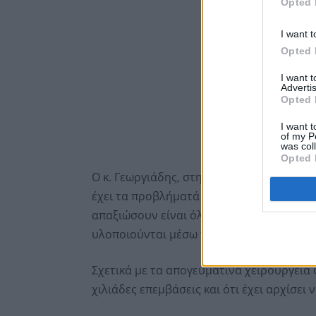
Opted 
I want t
Opted 
I want 
Advertis
Opted 
I want t
of my P
was col
Opted 
Ο κ. Γεωργιάδης, στην ομιλία του σημείωσ
έχει τα προβλήματά του. Παράλληλα ανέ
απαξιώσουν είναι όλα τα έργα ανακαίνισ
υλοποιούνται μέσω του Ταμείου Ανάκαμψ
Σχετικά με τα απογευματινά χειρουργεία 
χιλιάδες επεμβάσεις και ότι έχει αρχίσει 