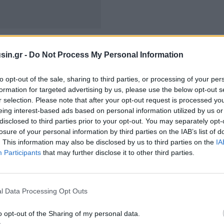
κδήλωσης με θέμα «Το ΕΣΥ αλλάζει», τόσο ο υπουργός
απληρώτρια υπουργός Υγείας, Ειρήνη Αγαπηδάκη και οι
sin.gr -
Do Not Process My Personal Information
λος και Μάριος Θεμιστοκλέους. Παραδέχτηκαν ότι το
to opt-out of the sale, sharing to third parties, or processing of your per
ηλα ότι η ύπαρξη προβλημάτων δεν σημαίνει ότι το
formation for targeted advertising by us, please use the below opt-out s
ιπολιτευόμενοι.
r selection. Please note that after your opt-out request is processed y
eing interest-based ads based on personal information utilized by us or
γείου Υγείας εξέφρασαν και η πρόεδρος της Ένωσης
disclosed to third parties prior to your opt-out. You may separately opt-
losure of your personal information by third parties on the IAB’s list of
ουφτσή, όσο και ο εκπρόσωπος της ΔΑΚΕ και ΓΓ της
. This information may also be disclosed by us to third parties on the
IA
τές νοσοκομείων και ΥΠΕ. «Δεν θέλουμε να λέμε ότι
Participants
that may further disclose it to other third parties.
 λέμε ότι υπάρχουν προβλήματα και άλλο να λέμε ότι
ο υπουργός Υγείας, Άδωνις Γεωργιάδης, λέγοντας
 είναι δικό σας, όχι δικό μας».
l Data Processing Opt Outs
o opt-out of the Sharing of my personal data.