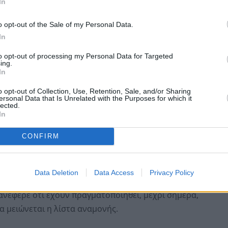
In
o opt-out of the Sale of my Personal Data.
In
to opt-out of processing my Personal Data for Targeted
ing.
In
o opt-out of Collection, Use, Retention, Sale, and/or Sharing
ersonal Data that Is Unrelated with the Purposes for which it
lected.
In
ε ότι όπως όλα τα Συστήματα Υγείας έτσι και το ΕΣΥ
CONFIRM
φερε ότι η απάντηση σε όσους προσπαθούν να το
ης και αναβάθμισης των δομών υγείας που
ης.
Data Deletion
Data Access
Privacy Policy
ανέφερε ότι έχουν πραγματοποιηθεί, μέχρι σήμερα,
να μειώνεται η λίστα αναμονής.