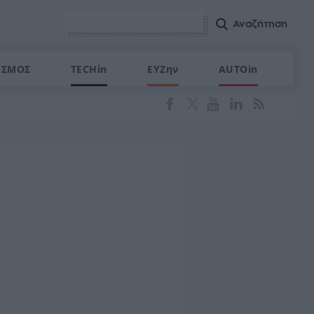
ΙΣΜΟΣ
TECHin
ΕΥΖην
AUTOin