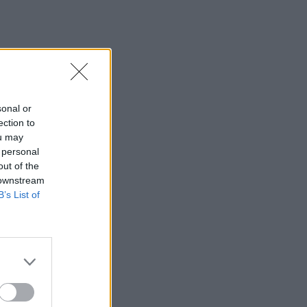
sonal or
ection to
ou may
 personal
out of the
 downstream
B’s List of