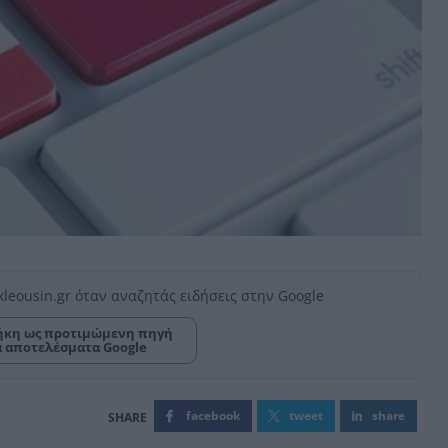
kleousin.gr όταν αναζητάς ειδήσεις στην Google
κη ως προτιμώμενη πηγή
α αποτελέσματα Google
facebook
tweet
share