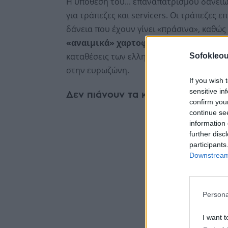
Η υπόθεση του... επαναπατρισμού δανείω
για τράπεζες και servicers. Οι τράπεζες
δάνεια που έχουν γίνει «πράσινα», καθώ
«αναιμικά» χαρτοφυλάκια δανείων
-εί
καταθέσεις των ελληνικών τραπεζών είνα
Sofokleou
στην ευρωζώνη.
If you wish 
sensitive in
Δεν πιάνουν τα κριτήρια
confirm you
continue se
information 
further disc
participants
Downstream 
Persona
I want t