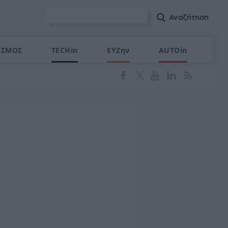
ΙΣΜΟΣ
TECHin
ΕΥΖην
AUTOin