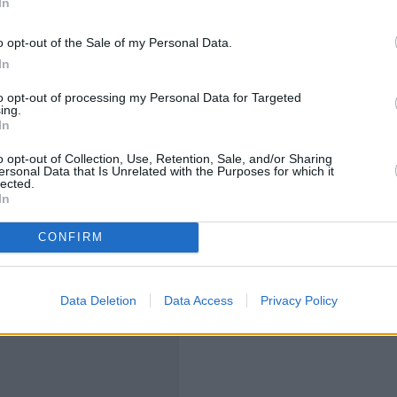
In
ι εφαρμόζονται από τον
Ενιαίο Εποπτικό Μηχανισμό
o opt-out of the Sale of my Personal Data.
In
και μέχρι στιγμής δεν έχουν επιτρέψει να μεταφερθούν
αι ότι είναι πλέον υγιή. Σύμφωνα με τους servicers,
to opt-out of processing my Personal Data for Targeted
ing.
40 δισ. ευρώ και υπάρχουν ήδη σήμερα δάνεια άνω των
In
ς EBA, με κυριότερο να έχει καταγραφεί ομαλή
o opt-out of Collection, Use, Retention, Sale, and/or Sharing
υλάχιστον για τρία χρόνια.
ersonal Data that Is Unrelated with the Purposes for which it
lected.
In
οδοξία των servicers δεν έχει αντίκρισμα, καθώς
αυτούς της EBA. Για παράδειγμα, όπως σημείωνε σε
CONFIRM
ρτοφυλάκιο 300 εκατ. ευρώ, αλλά μόνο 26 εκατ. ευρώ
ηρισθούν «πράσινα» με τα κριτήρια της EBA.
Data Deletion
Data Access
Privacy Policy