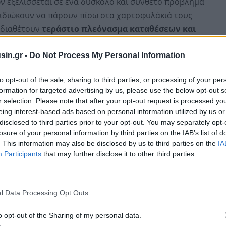
ν εξελίσσεται σε ένα δύσκολο και σύνθετο πρόβλημα
 επιδιώκουν να πάρουν πίσω στα χαρτοφυλάκιά τους
ς διαθέτουν
τεράστιο πλεόνασμα καταθέσεων και
ναι χαρακτηριστικό ότι ο δείκτης δανείων προς
ι γύρω στο 60%, όταν ξεπερνά το 100% κατά μέσο όρο
sin.gr -
Do Not Process My Personal Information
to opt-out of the sale, sharing to third parties, or processing of your per
formation for targeted advertising by us, please use the below opt-out s
r selection. Please note that after your opt-out request is processed y
eing interest-based ads based on personal information utilized by us or
disclosed to third parties prior to your opt-out. You may separately opt-
losure of your personal information by third parties on the IAB’s list of
. This information may also be disclosed by us to third parties on the
IA
Participants
that may further disclose it to other third parties.
l Data Processing Opt Outs
o opt-out of the Sharing of my personal data.